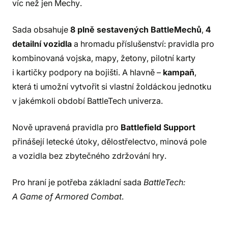
víc než jen Mechy.
Sada obsahuje
8 plně sestavených BattleMechů
,
4
detailní vozidla
a hromadu příslušenství: pravidla pro
kombinovaná vojska, mapy, žetony, pilotní karty
i kartičky podpory na bojišti. A hlavně –
kampaň
,
která ti umožní vytvořit si vlastní žoldáckou jednotku
v jakémkoli období BattleTech univerza.
Nově upravená pravidla pro
Battlefield Support
přinášejí letecké útoky, dělostřelectvo, minová pole
a vozidla bez zbytečného zdržování hry.
Pro hraní je potřeba základní sada
BattleTech:
A Game of Armored Combat
.