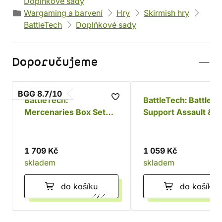
Doplňkové sady
Wargaming a barvení
Hry
Skirmish hry
BattleTech
Doplňkové sady
Doporučujeme
BGG 8.7/10
BattleTech:
BattleTech: Battlefie
Mercenaries Box Set
Support Assault &
(Standard Edition)
Cavalry
1 709 Kč
1 059 Kč
skladem
skladem
do košíku
do košíku