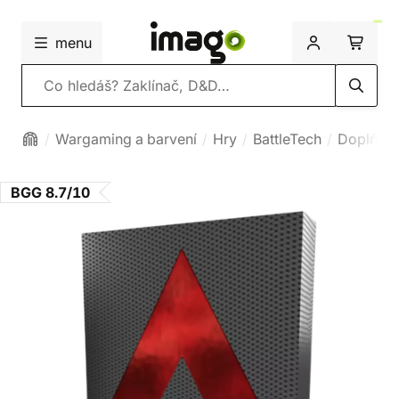
menu
Vyhledávání
Wargaming a barvení
Hry
BattleTech
Doplňko
BGG 8.7/10