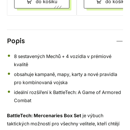
do košíku
do košíku
Popis
8 sestavených Mechů + 4 vozidla v prémiové
kvalitě
obsahuje kampaně, mapy, karty a nové pravidla
pro kombinovaná vojska
ideální rozšíření k BattleTech: A Game of Armored
Combat
BattleTech: Mercenaries Box Set
je výbuch
taktických možností pro všechny velitele, kteří chtějí