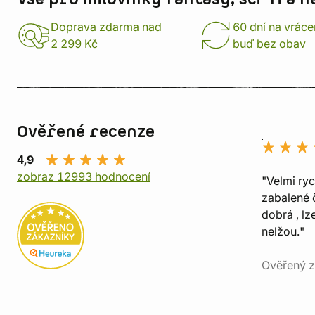
Doprava zdarma nad
60 dní na vráce
2 299 Kč
buď bez obav
Ověřené recenze
4,9
zobraz 12993 hodnocení
"Velmi ry
zabalené č
dobrá , lz
nelžou."
Ověřený z