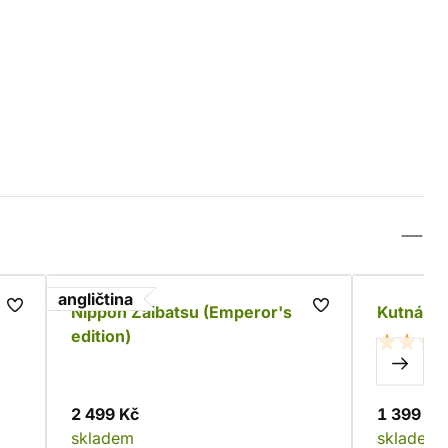
angličtina
Nippon Zaibatsu (Emperor's
Kutná Ho
edition)
2 499 Kč
1 399 Kč
skladem
skladem