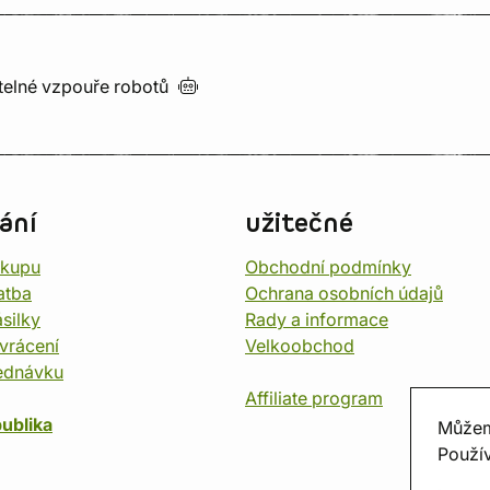
utelné vzpouře
robotů
ání
užitečné
ákupu
Obchodní podmínky
atba
Ochrana osobních údajů
silky
Rady a informace
vrácení
Velkoobchod
ednávku
Affiliate program
ublika
Můžem
Použív