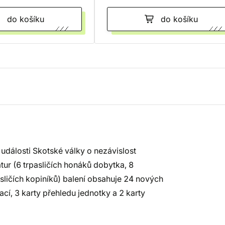
do košíku
do košíku
 události Skotské války o nezávislost
tur (6 trpasličích honáků dobytka, 8
pasličích kopiníků) balení obsahuje 24 nových
zací, 3 karty přehledu jednotky a 2 karty