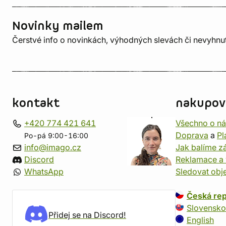
Novinky mailem
Čerstvé info o novinkách, výhodných slevách či nevyhn
kontakt
nakupov
+420 774 421 641
Všechno o n
Doprava
a
Pl
Po-pá 9:00-16:00
info@imago.cz
Jak balíme zá
Discord
Reklamace a 
WhatsApp
Sledovat obj
Česká rep
Slovensko
Přidej se na Discord!
English