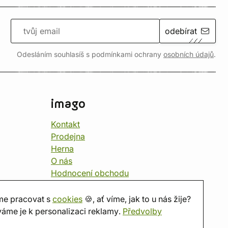
odebírat
Odesláním souhlasíš s podmínkami ochrany
osobních údajů
.
imago
Kontakt
Prodejna
Herna
O nás
Hodnocení obchodu
Dárkové poukazy
Kalendář
e pracovat s
cookies
🍪, ať víme, jak to u nás žije?
imago.blog
áme je k personalizaci reklamy.
Předvolby