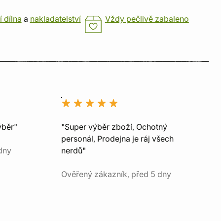
í dílna
a
nakladatelství
Vždy pečlivě zabaleno
ýběr"
"Super výběr zboží, Ochotný
personál, Prodejna je ráj všech
dny
nerdů"
Ověřený zákazník, před 5 dny