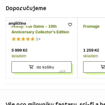
Doporučujeme
angličtina
Firefly: The Game - 10th
Fromage
Anniversary Collector's Edition
1×
5 999 Kč
1 259 Kč
skladem
skladem
do košíku
Informace o obchodu
Vše pro milovníky fantasy, sci-fi a h