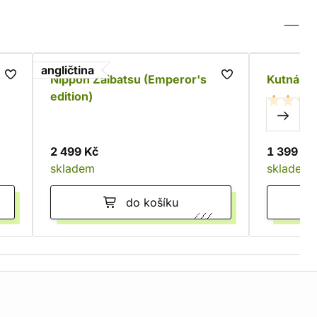
angličtina
Nippon Zaibatsu (Emperor's
Kutná Ho
edition)
2 499 Kč
1 399 Kč
skladem
skladem
do košíku