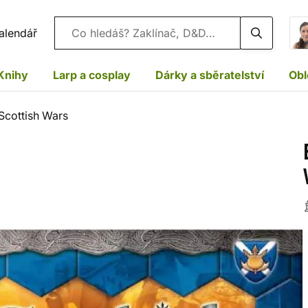
Vyhledávání
alendář
Knihy
Larp a cosplay
Dárky a sběratelství
Obl
 Scottish Wars