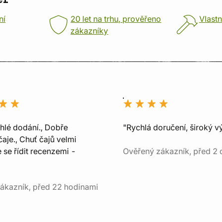
ní
20 let na trhu, prověřeno
Vlastn
zákazníky
chlé dodání., Dobře
"Rychlá doručení, široký v
aje., Chuť čajů velmi
e se řídit recenzemi -
Ověřený zákazník, před 2 
ákazník, před 22 hodinami