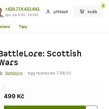
0
+420 774 421 641
přihlásit
košík
(po-pá 9:00-16:00)
ečení
Tipy
BattleLore: Scottish
Wars
Battlelore
bgg hodnocení 7.56/10
499 Kč