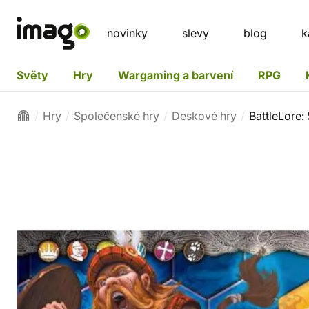
novinky
slevy
blog
k
Světy
Hry
Wargaming a barvení
RPG
Hry
Společenské hry
Deskové hry
BattleLore: