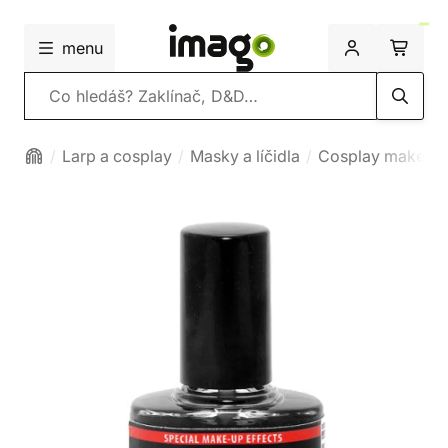
menu
Vyhledávání
Larp a cosplay
Masky a líčidla
Cosplay make-u