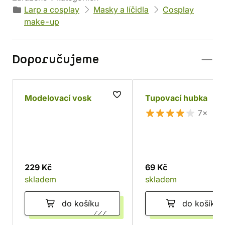
Larp a cosplay
Masky a líčidla
Cosplay
make-up
Doporučujeme
Modelovací vosk
Tupovací hubka
7×
229 Kč
69 Kč
skladem
skladem
do košíku
do košíku