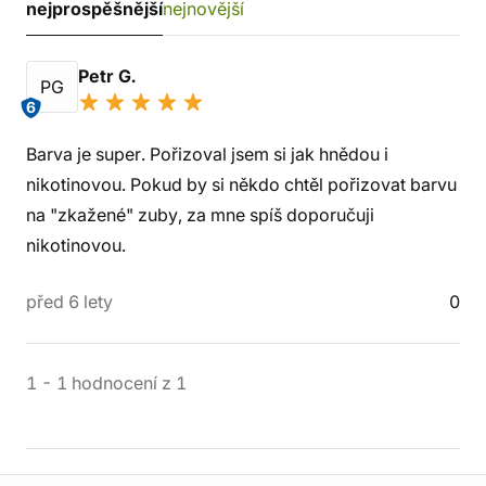
nejprospěšnější
nejnovější
Petr G.
PG
6
Barva je super. Pořizoval jsem si jak hnědou i
nikotinovou. Pokud by si někdo chtěl pořizovat barvu
na "zkažené" zuby, za mne spíš doporučuji
nikotinovou.
před 6 lety
0
1
-
1
hodnocení
z
1