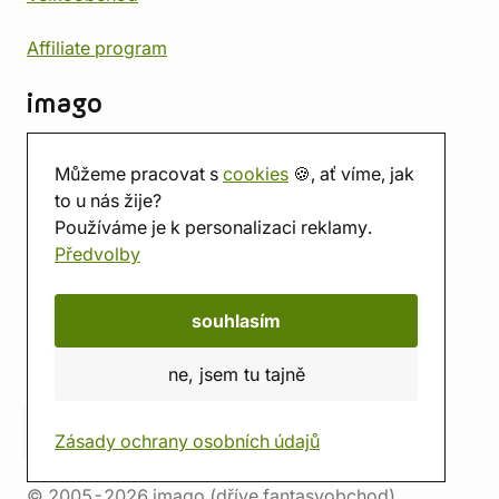
Affiliate program
imago
Kontakt
Můžeme pracovat s
cookies
🍪, ať víme, jak
Prodejna
to u nás žije?
Herna
Používáme je k personalizaci reklamy.
O nás
Předvolby
Hodnocení obchodu
Dárkové poukazy
Kalendář
souhlasím
imago.blog
ne, jsem tu tajně
Zásady ochrany osobních údajů
© 2005-2026 imago (dříve fantasyobchod)