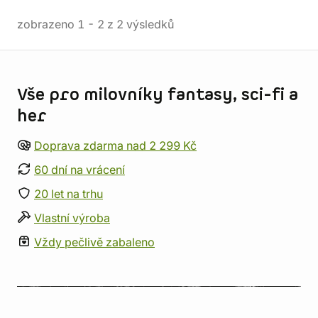
zobrazeno
1
-
2
z
2
výsledků
Informace o obchodu
Vše pro milovníky fantasy, sci-fi a
her
Doprava zdarma nad 2 299 Kč
60 dní na vrácení
20 let na trhu
Vlastní výroba
Vždy pečlivě zabaleno