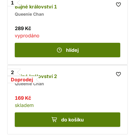
1
Bájné království 1
Queenie Chan
289 Kč
vyprodáno
hlídej
2
Bájné království 2
Doprodej
Queenie Chan
169 Kč
skladem
do košíku