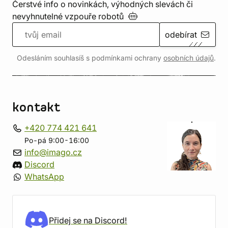
Čerstvé info o novinkách, výhodných slevách či
nevyhnutelné vzpouře
robotů
odebírat
Odesláním souhlasíš s podmínkami ochrany
osobních údajů
.
kontakt
+420 774 421 641
Po-pá 9:00-16:00
info@imago.cz
Discord
WhatsApp
Přidej se na Discord!