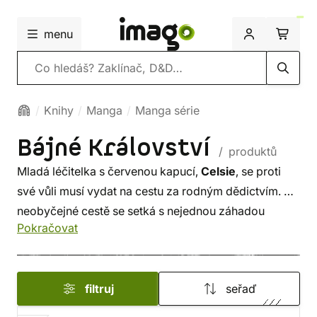
menu
Vyhledávání
Knihy
Manga
Manga série
Bájné Království
/ produktů
Mladá léčitelka s červenou kapucí,
Celsie
, se proti
své vůli musí vydat na cestu za rodným dědictvím. Na
neobyčejné cestě se setká s nejednou záhadou
Pokračovat
a zvláštností, ale neexistuje nic, co by jí zabránilo najít
Bájné království
.
filtruj
seřaď