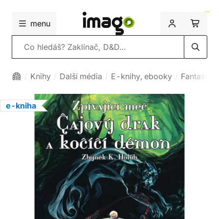
menu
Vyhledávání
Knihy
Další média
E-knihy, ebooky
Fantasy
e-kniha