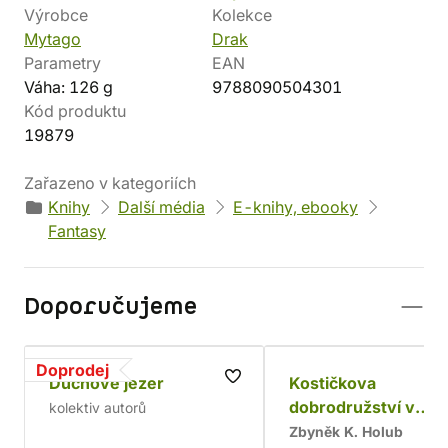
Výrobce
Kolekce
Mytago
Drak
Parametry
EAN
Váha: 126 g
9788090504301
Kód produktu
19879
Zařazeno v kategoriích
Knihy
Další média
E-knihy, ebooky
Fantasy
Doporučujeme
Doprodej
Duchové jezer
Kostičkova
dobrodružství v
kolektiv autorů
Kočkomoří
Zbyněk K. Holub