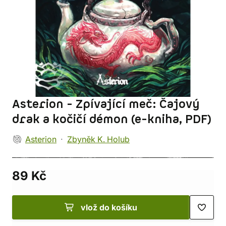
Asterion - Zpívající meč: Čajový
drak a kočičí démon (e-kniha, PDF)
Asterion
Zbyněk K. Holub
89 Kč
vlož do košíku