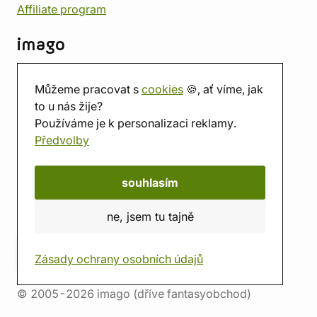
Affiliate program
imago
Kontakt
Můžeme pracovat s
cookies
🍪, ať víme, jak
Prodejna
to u nás žije?
Herna
Používáme je k personalizaci reklamy.
O nás
Předvolby
Hodnocení obchodu
Dárkové poukazy
Kalendář
souhlasím
imago.blog
ne, jsem tu tajně
Zásady ochrany osobních údajů
© 2005-2026 imago (dříve fantasyobchod)