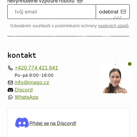
nevyhnutelné vzpouře
robotů
odebírat
Odesláním souhlasíš s podmínkami ochrany
osobních údajů
.
kontakt
+420 774 421 641
Po-pá 9:00-16:00
info@imago.cz
Discord
WhatsApp
Přidej se na Discord!