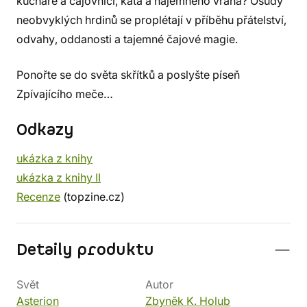
kuchaře a čajovnici, kata a nájemného vraha? Osudy
neobvyklých hrdinů se proplétají v příběhu přátelství,
odvahy, oddanosti a tajemné čajové magie.
Ponořte se do světa skřítků a poslyšte píseň
Zpívajícího meče…
Odkazy
ukázka z knihy
ukázka z knihy II
Recenze
(topzine.cz)
Detaily produktu
Svět
Autor
Asterion
Zbyněk K. Holub