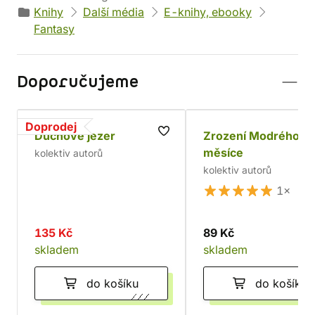
Knihy
Další média
E-knihy, ebooky
Fantasy
Doporučujeme
Doprodej
Duchové jezer
Zrození Modrého
měsíce
kolektiv autorů
kolektiv autorů
1×
135 Kč
89 Kč
skladem
skladem
do košíku
do košíku