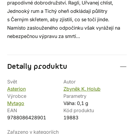
prapodivné dobrodružství. Ragli, Uřvanej chlíst,
Jednooký rum a Tichý oheň odkládají půllitry
s Černým skřetem, aby zjistili, co se točí jinde.
Namísto zaslouženého odpočinku však vyrážejí na
nebezpečnou výpravu za smrtí…
Detaily produktu
Svět
Autor
Asterion
Zbyněk K. Holub
Výrobce
Parametry
Mytago
Váha: 0,1 g
EAN
Kód produktu
9788086428901
19883
Zařazeno v kategoriích