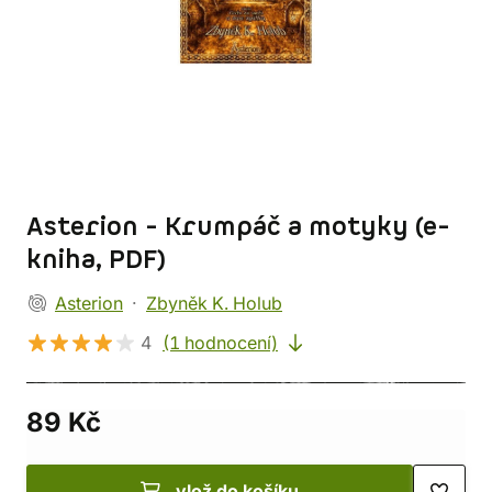
Asterion - Krumpáč a motyky (e-
kniha, PDF)
Asterion
Zbyněk K. Holub
4
(1 hodnocení)
89 Kč
vlož do košíku