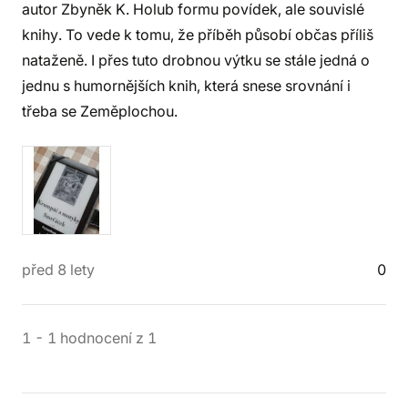
autor Zbyněk K. Holub formu povídek, ale souvislé
knihy. To vede k tomu, že příběh působí občas příliš
nataženě. I přes tuto drobnou výtku se stále jedná o
jednu s humornějších knih, která snese srovnání i
třeba se Zeměplochou.
před 8 lety
0
1
-
1
hodnocení
z
1