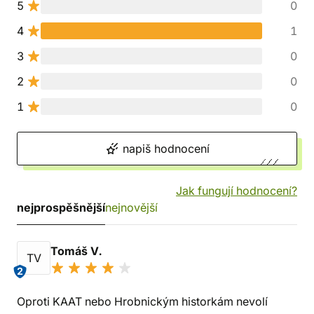
5
0
4
1
3
0
2
0
1
0
napiš hodnocení
Jak fungují hodnocení?
nejprospěšnější
nejnovější
Tomáš V.
TV
2
Oproti KAAT nebo Hrobnickým historkám nevolí