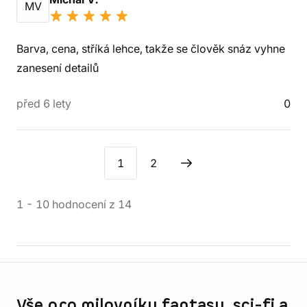
MV
Barva, cena, stříká lehce, takže se člověk snáz vyhne
zanesení detailů
před 6 lety
0
1
2
1
-
10
hodnocení
z
14
Informace o obchodu
Vše pro milovníky fantasy, sci-fi a