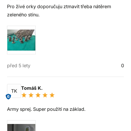
Pro živé orky doporučuju ztmavit třeba nátěrem
zeleného stínu.
před 5 lety
0
Tomáš K.
TK
6
Army sprej. Super použití na základ.