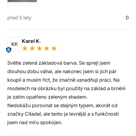
před 5 lety
0
Karel K.
KK
6
Světle zelená základová barva. Se spreji jsem
dlouhou dobu váhal, ale nakonec jsem si jich pár
koupil a musím říct, že značně usnadňují práci. Na
modelech na obrázku byl použitý na základ a brnění
je zatím opatřeno zeleným shadem.
Nedokážu porovnat se stejným typem, akorát od
značky Citadel, ale tento je levnější a s funkčností
jsem nad míru spokojen.