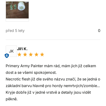
před 5 lety
0
Jiří K.
JK
6
Primery Army Painter mám rád, mám jich již celkem
dost a se všemi spokojenost.
Necrotic flesh již dle svého názvu značí, že se jedná o
základní barvu hlavně pro hordy nemrtvých/zombie...
Kryje dobře již v jedné vrstvě a detaily jsou vidět
pěkně.