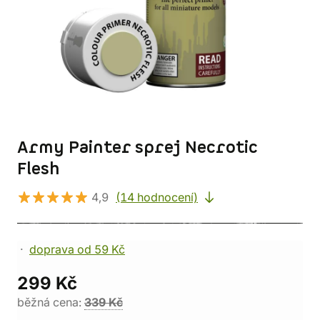
Army Painter sprej Necrotic
Flesh
4,9
(14 hodnocení)
doprava od 59 Kč
299 Kč
běžná cena:
339 Kč