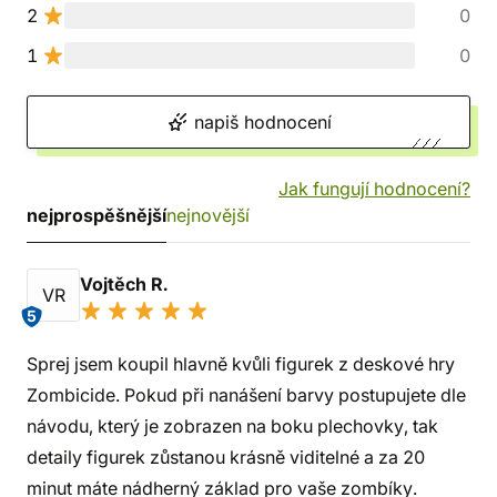
2
0
1
0
napiš hodnocení
Jak fungují hodnocení?
nejprospěšnější
nejnovější
Vojtěch R.
VR
5
Sprej jsem koupil hlavně kvůli figurek z deskové hry
Zombicide. Pokud při nanášení barvy postupujete dle
návodu, který je zobrazen na boku plechovky, tak
detaily figurek zůstanou krásně viditelné a za 20
minut máte nádherný základ pro vaše zombíky.