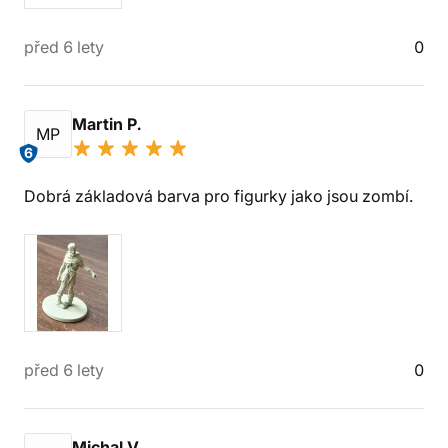
před 6 lety
0
Martin P.
MP
6
Dobrá základová barva pro figurky jako jsou zombí.
před 6 lety
0
Michal V.