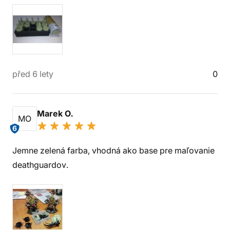
před 6 lety
0
Marek O.
MO
6
Jemne zelená farba, vhodná ako base pre maľovanie
deathguardov.