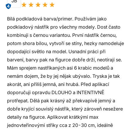
JB
4
Bílá podkladová barva/primer. Používám jako
podkladový nástřik pro všechny modely. Dost často
kombinuji s černou variantou. První nástřik černou,
potom shora bílou, vytvoří se stíny, hezky namodeluje
dopodající světlo na model. Usnadní práci při
barvení, barvy pak na figurce dobře drží, neotírají se.
Mám sprejem nastříkaných asi 6 krabic modelů a
nemám dojem, že by jej nějak ubývalo. Tryska je tak
akorát, ani příliš jemná, ani hrubá. Před aplikací
doporučuji opravdu DLOUHO a INTENTIVNĚ
protřepat. Dělá pak krásný až překvapivě jemný a
dobře kryjící souvislý nástřik, který zároveň nesežere
detaily na figurce. Aplikovat krátkými max
jednovteřinovými střiky cca z 20-30 cm, ideálně