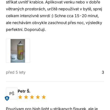
stříkat uvnitř krabice. Aplikovat venku nebo v dobře
větraných prostorách, určitě nepoužívat v bytě, sprej
celkem intenzivně smrdí :) Schne cca 15-20 minut,
ale nechávám obvykle zaschnout přes noc, výsledky
perfektní. Doporučuji.
před 5 lety
3
Petr Š.
PŠ
6
Pouzivam pro high light u strikanych figurek, ale je