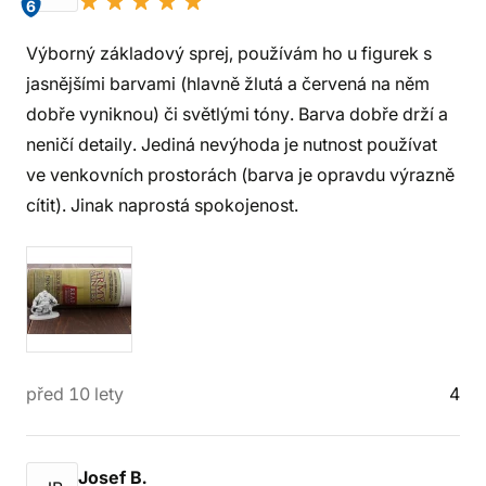
6
Výborný základový sprej, používám ho u figurek s
jasnějšími barvami (hlavně žlutá a červená na něm
dobře vyniknou) či světlými tóny. Barva dobře drží a
neničí detaily. Jediná nevýhoda je nutnost používat
ve venkovních prostorách (barva je opravdu výrazně
cítit). Jinak naprostá spokojenost.
před 10 lety
4
Josef B.