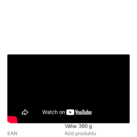
Detaily produktu
Výrobce
Kolekce
Army Painter
Bestsellery
Barva
Parametry
Bílá
Objem: 400 ml
Váha: 390 g
EAN
Kód produktu