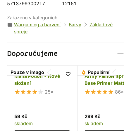
5713799300217
12151
Zařazeno v kategoriích
Wargaming a barvení
Barvy
Základové
spreje
Doporučujeme
Pouze v imago
Populární
Mana Potion - Nové
Army Painter sprej:
složení
Base Primer Matt Bl
25×
86×
59 Kč
299 Kč
skladem
skladem