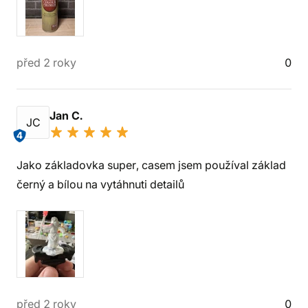
před 2 roky
0
Jan C.
JC
4
Jako základovka super, casem jsem používal základ
černý a bílou na vytáhnuti detailů
před 2 roky
0