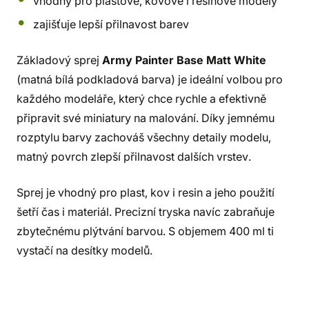
vhodný pro plastové, kovové i resinové modely
zajišťuje lepší přilnavost barev
Základový sprej
Army Painter Base Matt White
(matná bílá podkladová barva) je ideální volbou pro
každého modeláře, který chce rychle a efektivně
připravit své miniatury na malování. Díky jemnému
rozptylu barvy zachováš všechny detaily modelu,
matný povrch zlepší přilnavost dalších vrstev.
Sprej je vhodný pro plast, kov i resin a jeho použití
šetří čas i materiál. Precizní tryska navíc zabraňuje
zbytečnému plýtvání barvou. S objemem 400 ml ti
vystačí na desítky modelů.