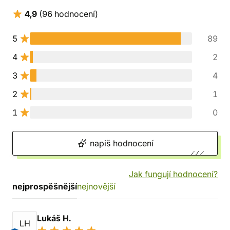
4,9
(96 hodnocení)
5
89
4
2
3
4
2
1
1
0
napiš hodnocení
Jak fungují hodnocení?
nejprospěšnější
nejnovější
Lukáš H.
LH