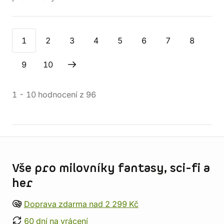
1
2
3
4
5
6
7
8
9
10
1
-
10
hodnocení
z
96
Informace o obchodu
Vše pro milovníky fantasy, sci-fi a
her
Doprava zdarma nad 2 299 Kč
60 dní na vrácení