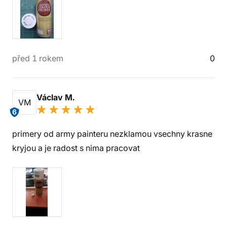
před 1 rokem
0
Václav M.
VM
6
primery od army painteru nezklamou vsechny krasne
kryjou a je radost s nima pracovat