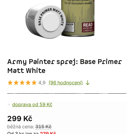
Army Painter sprej: Base Primer
Matt White
4,9
(96 hodnocení)
doprava od 59 Kč
299 Kč
běžná cena:
315 Kč
Od 3 ks jen za
279 Kč