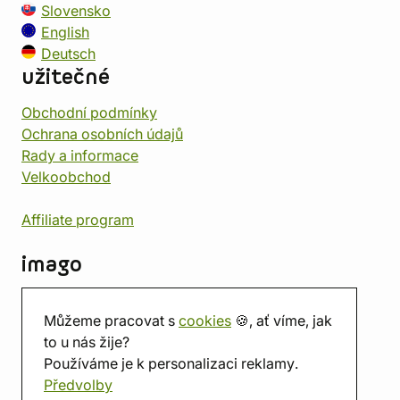
Slovensko
English
Deutsch
užitečné
Obchodní podmínky
Ochrana osobních údajů
Rady a informace
Velkoobchod
Affiliate program
imago
Kontakt
Můžeme pracovat s
cookies
🍪, ať víme, jak
Prodejna
to u nás žije?
Herna
Používáme je k personalizaci reklamy.
O nás
Předvolby
Hodnocení obchodu