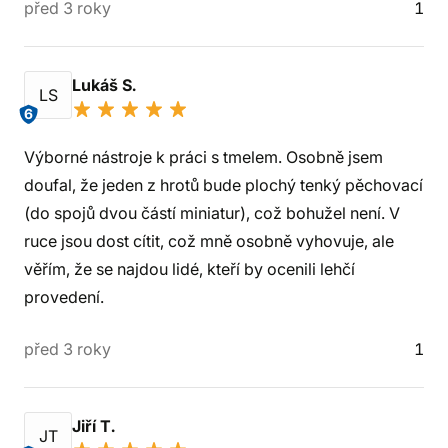
před 3 roky
1
Lukáš S.
LS
6
Výborné nástroje k práci s tmelem. Osobně jsem
doufal, že jeden z hrotů bude plochý tenký pěchovací
(do spojů dvou částí miniatur), což bohužel není. V
ruce jsou dost cítit, což mně osobně vyhovuje, ale
věřím, že se najdou lidé, kteří by ocenili lehčí
provedení.
před 3 roky
1
Jiří T.
JT