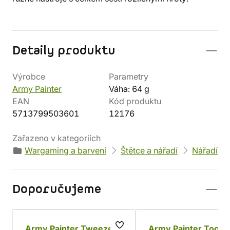
Detaily produktu
Výrobce
Parametry
Army Painter
Váha: 64 g
EAN
Kód produktu
5713799503601
12176
Zařazeno v kategoriích
Wargaming a barvení
Štětce a nářadí
Nářadí
Doporučujeme
Army Painter Tweezers
Army Painter Tool Fi