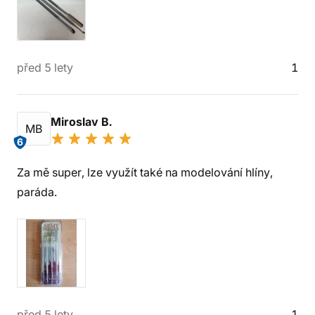
před 5 lety
1
Miroslav B.
MB
6
Za mě super, lze využít také na modelování hlíny,
paráda.
před 5 lety
1