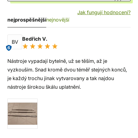
Jak fungují hodnocení?
nejprospěšnější
nejnovější
Bedřich V.
BV
6
Nástroje vypadají bytelně, už se těším, až je
vyzkouším. Snad kromě dvou téměř stejných konců,
je každý trochu jinak vytvarovany a tak najdou
nástroje širokou škálu uplatnění.