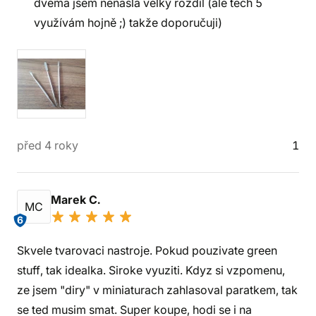
dvěma jsem nenašla velký rozdíl (ale těch 5
využívám hojně ;) takže doporučuji)
před 4 roky
1
Marek C.
MC
6
Skvele tvarovaci nastroje. Pokud pouzivate green
stuff, tak idealka. Siroke vyuziti. Kdyz si vzpomenu,
ze jsem "diry" v miniaturach zahlasoval paratkem, tak
se ted musim smat. Super koupe, hodi se i na