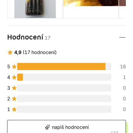
Hodnocení
17
4,9
(17 hodnocení)
5
16
4
1
3
0
2
0
1
0
napiš hodnocení