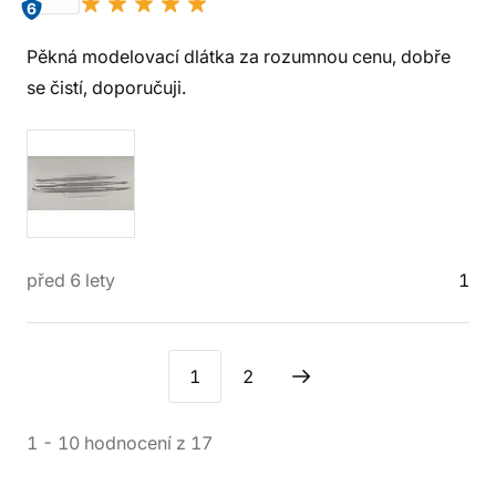
6
Pěkná modelovací dlátka za rozumnou cenu, dobře
se čistí, doporučuji.
před 6 lety
1
1
2
1
-
10
hodnocení
z
17