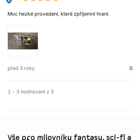
6
Moc hezké provedení, které zpříjemní hraní.
před 3 roky
0
1
-
3
hodnocení
z
3
Informace o obchodu
Vše pro milovníky fantasy, sci-fi a