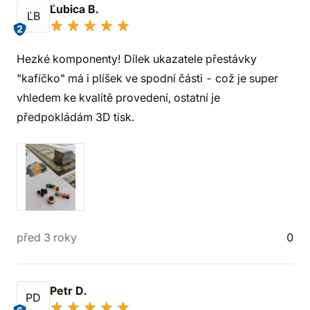
Ľubica B.
ĽB
2
Hezké komponenty! Dílek ukazatele přestávky
"kafíčko" má i plíšek ve spodní části - což je super
vhledem ke kvalitě provedení, ostatní je
předpokládám 3D tisk.
před 3 roky
0
Petr D.
PD