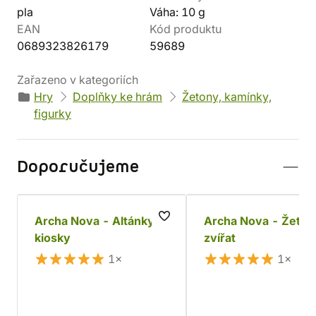
pla
Váha: 10 g
EAN
Kód produktu
0689323826179
59689
Zařazeno v kategoriích
Hry
Doplňky ke hrám
Žetony, kamínky,
figurky
Doporučujeme
Archa Nova - Altánky a
Archa Nova - Žetony
kiosky
zvířat
1×
1×