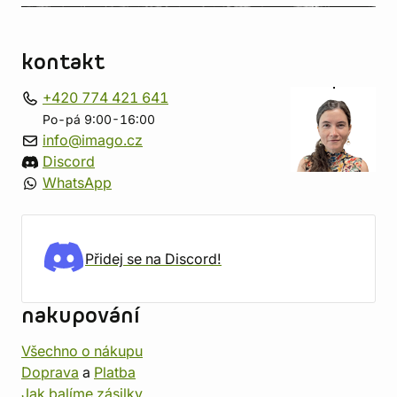
kontakt
+420 774 421 641
Po-pá 9:00-16:00
info@imago.cz
Discord
WhatsApp
Přidej se na Discord!
nakupování
Všechno o nákupu
Doprava
a
Platba
Jak balíme zásilky