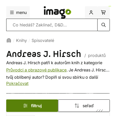
menu
Vyhledávání
Knihy
Spisovatelé
Andreas J. Hirsch
/ produktů
Andreas J. Hirsch patří k autorům knih z kategorie
Průvodci a obrazové publikace
. Je Andreas J. Hirsch
tvůj oblíbený autor? Doplň si svou sbírku o další
Pokračovat
knížku tohoto spisovatele, nebo si prohlédni
nejnovější knihy
od dalších autorů z této kategorie.
Někdo vybírá srdcem, někdo podle autora. U nás si
filtruj
seřaď
vybereš z méně známých i z těch proslulých. ✔️
Nabízíme levnou dopravu, rychlé dodání a bezpečný