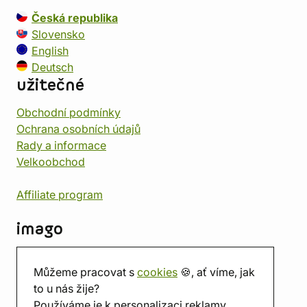
Česká republika
Slovensko
English
Deutsch
užitečné
Obchodní podmínky
Ochrana osobních údajů
Rady a informace
Velkoobchod
Affiliate program
imago
Kontakt
Můžeme pracovat s
cookies
🍪, ať víme, jak
Prodejna
to u nás žije?
Herna
Používáme je k personalizaci reklamy.
O nás