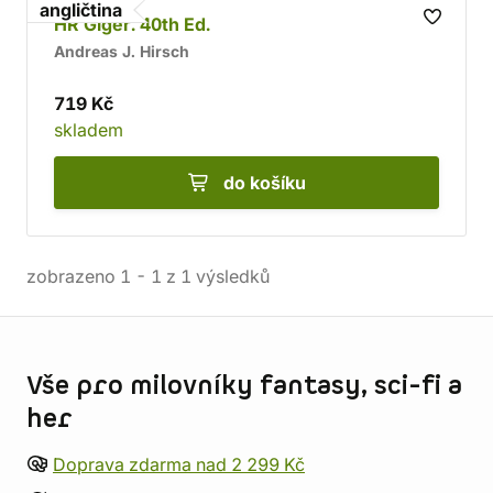
angličtina
nákup!
HR Giger. 40th Ed.
Andreas J. Hirsch
719 Kč
skladem
do košíku
zobrazeno
1
-
1
z
1
výsledků
Informace o obchodu
Vše pro milovníky fantasy, sci-fi a
her
Doprava zdarma nad 2 299 Kč