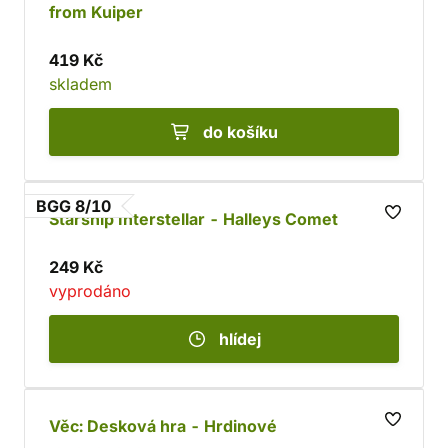
from Kuiper
419 Kč
skladem
do košíku
BGG 8/10
Starship Interstellar - Halleys Comet
249 Kč
vyprodáno
hlídej
Věc: Desková hra - Hrdinové