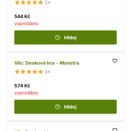
1×
544 Kč
vyprodáno
hlídej
Věc: Desková hra - Monstra
1×
574 Kč
vyprodáno
hlídej