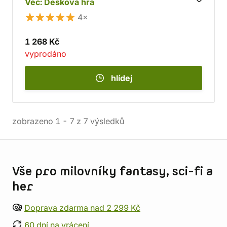
Věc: Desková hra
4×
1 268 Kč
vyprodáno
hlídej
zobrazeno
1
-
7
z
7
výsledků
Informace o obchodu
Vše pro milovníky fantasy, sci-fi a
her
Doprava zdarma nad 2 299 Kč
60 dní na vrácení