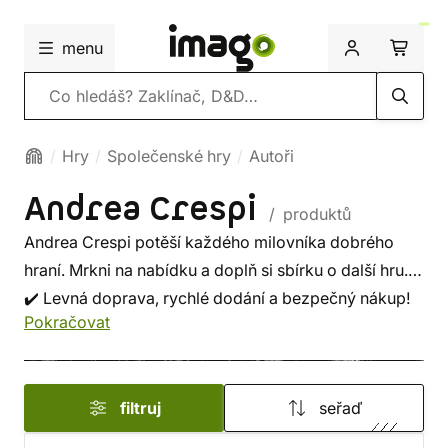
menu
Vyhledávání
Hry
Společenské hry
Autoři
Andrea Crespi
/ produktů
Andrea Crespi potěší každého milovníka dobrého
hraní. Mrkni na nabídku a doplň si sbírku o další hru.
✔️ Levná doprava, rychlé dodání a bezpečný nákup!
Pokračovat
filtruj
seřaď