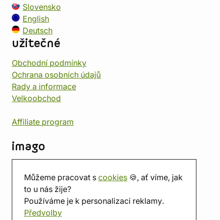
Slovensko
English
Deutsch
užitečné
Obchodní podmínky
Ochrana osobních údajů
Rady a informace
Velkoobchod
Affiliate program
imago
Kontakt
Můžeme pracovat s
cookies
🍪, ať víme, jak
Prodejna
to u nás žije?
Herna
Používáme je k personalizaci reklamy.
O nás
Předvolby
Hodnocení obchodu