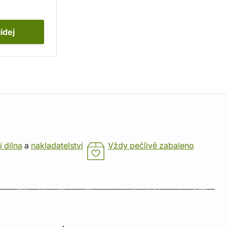
lídej
í dílna
a
nakladatelství
Vždy pečlivě zabaleno