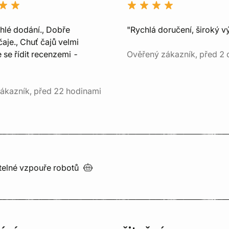
chlé dodání., Dobře
"Rychlá doručení, široký v
aje., Chuť čajů velmi
e se řídit recenzemi -
Ověřený zákazník, před 2 
ákazník, před 22 hodinami
utelné vzpouře
robotů