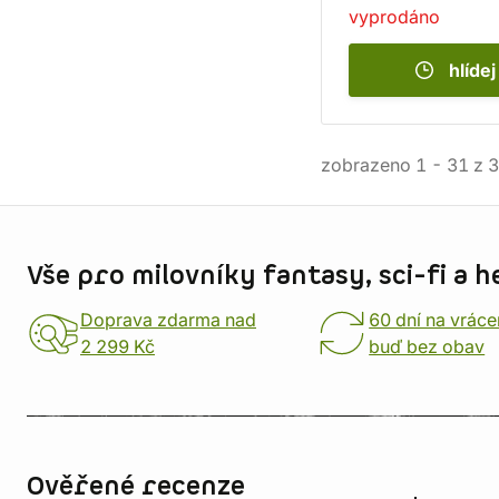
vyprodáno
hlídej
zobrazeno
1
-
31
z
3
Informace o obchodu
Vše pro milovníky fantasy, sci-fi a h
Doprava zdarma nad
60 dní na vráce
2 299 Kč
buď bez obav
Ověřené recenze