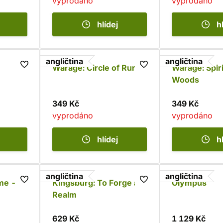
vyprodáno
vyprodáno
hlídej
h
angličtina
angličtina
Warage: Circle of Runes
Warage: Spiri
Woods
349 Kč
349 Kč
vyprodáno
vyprodáno
hlídej
h
angličtina
angličtina
me -
Kingsburg: To Forge a
Olympus
Realm
629 Kč
1 129 Kč