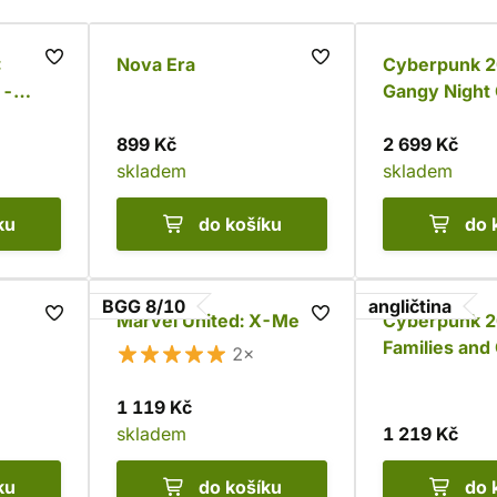
:
Nova Era
Cyberpunk 2
 -
Gangy Night 
a
desková hra
899 Kč
2 699 Kč
skladem
skladem
ku
do košíku
do 
BGG 8/10
angličtina
Marvel United: X-Men
Cyberpunk 2
Families and
2×
1 119 Kč
skladem
1 219 Kč
ku
do košíku
do 