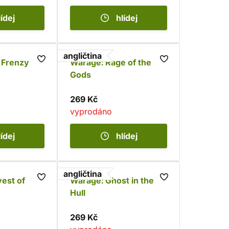
lídej
hlídej
angličtina
 Frenzy
Warage: Rage of the
Gods
269 Kč
vyprodáno
lídej
hlídej
angličtina
est of
Warage: Ghost in the
Hull
269 Kč