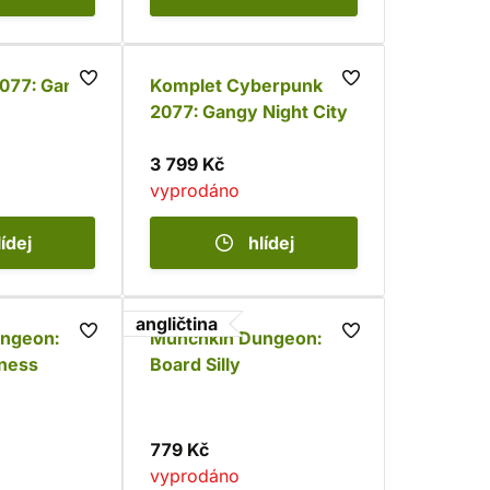
077: Gangs
Komplet Cyberpunk
2077: Gangy Night City
3 799 Kč
vyprodáno
lídej
hlídej
angličtina
ngeon:
Munchkin Dungeon:
ness
Board Silly
779 Kč
vyprodáno