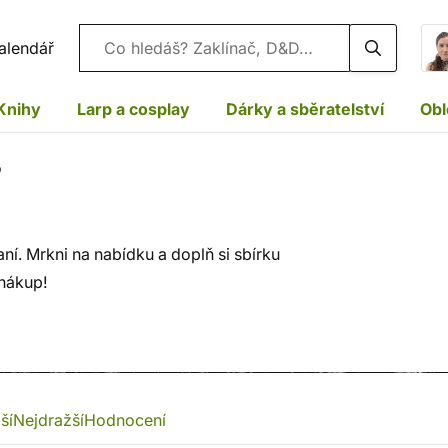
Vyhledávání
alendář
Knihy
Larp a cosplay
Dárky a sběratelství
Obl
o
í. Mrkni na nabídku a doplň si sbírku
 nákup!
ší
Nejdražší
Hodnocení