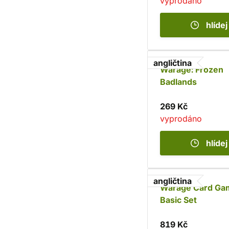
vyprodáno
hlídej
angličtina
Warage: Frozen
Badlands
269 Kč
vyprodáno
hlídej
angličtina
Warage Card Ga
Basic Set
819 Kč