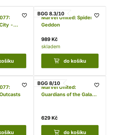
BGG 8.3/10
077:
Marvel United: Spider-
City -
Geddon
989 Kč
skladem
košíku
do košíku
BGG 8/10
077:
Marvel United:
 Outcasts
Guardians of the Galaxy
Remix (česky)
629 Kč
košíku
do košíku