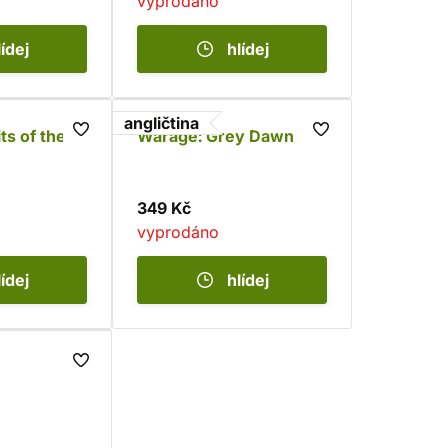
vyprodáno
lídej
hlídej
angličtina
ts of the
Warage: Grey Dawn
349 Kč
vyprodáno
lídej
hlídej