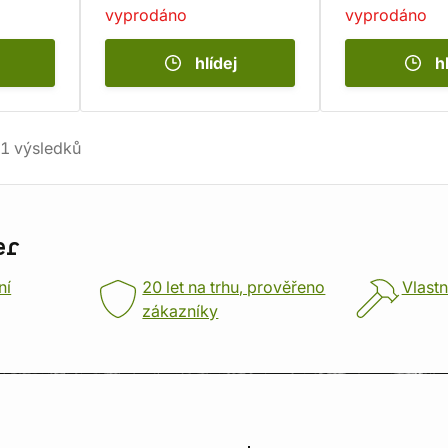
vyprodáno
vyprodáno
hlídej
h
1
výsledků
er
ní
20 let na trhu, prověřeno
Vlastn
zákazníky