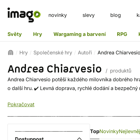
novinky
slevy
blog
k
Světy
Hry
Wargaming a barvení
RPG
Hry
Společenské hry
Autoři
Andrea Chiarvesi
Andrea Chiarvesio
/ produktů
Andrea Chiarvesio potěší každého milovníka dobrého hran
o další hru. ✔️ Levná doprava, rychlé dodání a bezpečný
Pokračovat
Top
Novinky
Nejlevněj
Dostupnost