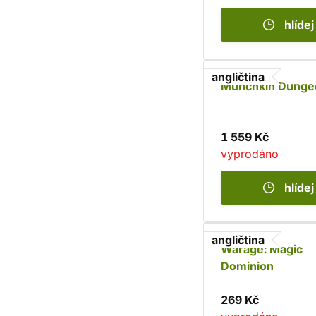
hlídej
angličtina
Munchkin Dunge
1 559 Kč
vyprodáno
hlídej
angličtina
Warage: Magic
Dominion
269 Kč