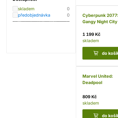
skladem
0
předobjednávka
0
Cyberpunk 2077
Gangy Night City
rozšíření Rodiny 
psanci
1 199 Kč
skladem
do koší
Marvel United:
Deadpool
809 Kč
skladem
do koší