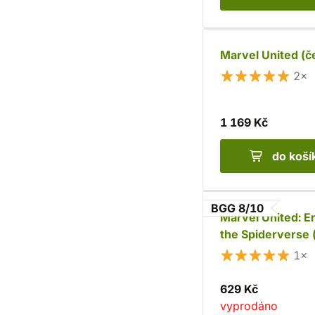
Marvel United (č
2×
1 169 Kč
do koší
BGG 8/10
Marvel United: E
the Spiderverse 
1×
629 Kč
vyprodáno