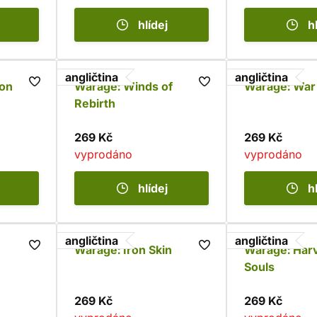
hlídej
h
angličtina
angličtina
on
Warage: Winds of
Warage: War
Rebirth
269 Kč
269 Kč
vyprodáno
vyprodáno
hlídej
h
angličtina
angličtina
Warage: Iron Skin
Warage: Harv
Souls
269 Kč
269 Kč