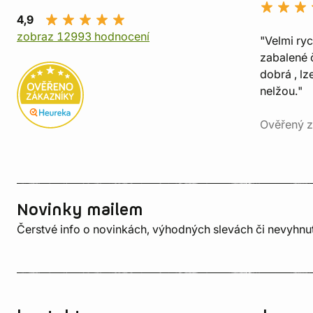
4,9
zobraz 12993 hodnocení
"Velmi ry
zabalené č
dobrá , lz
nelžou."
Ověřený z
Novinky mailem
Čerstvé info o novinkách, výhodných slevách či nevyhn