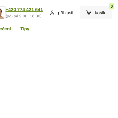
0
+420 774 421 641
přihlásit
košík
(po-pá 9:00-16:00)
ečení
Tipy