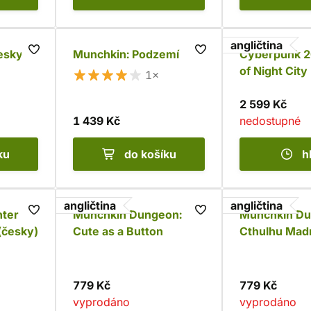
angličtina
esky)
Munchkin: Podzemí
Cyberpunk 2
of Night City
1×
2 599 Kč
1 439 Kč
nedostupné
ku
do košíku
h
angličtina
angličtina
nter
Munchkin Dungeon:
Munchkin Du
(česky)
Cute as a Button
Cthulhu Mad
779 Kč
779 Kč
vyprodáno
vyprodáno