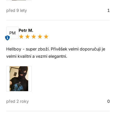
před 9 lety
1
Petr M.
PM
1
Hellboy - super zboží. Přívěšek velmi doporučuji je
velmi kvalitní a vezmi elegantní.
před 2 roky
0