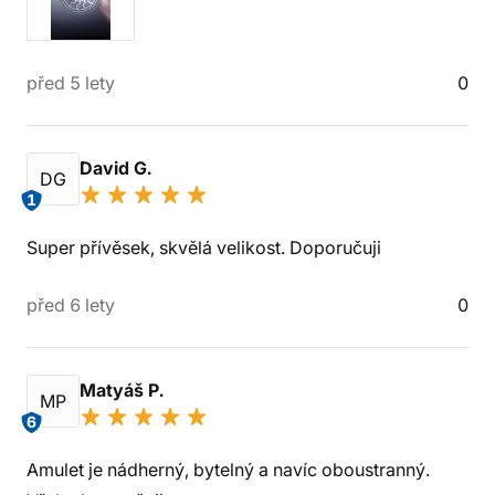
před 5 lety
0
David G.
DG
1
Super přívěsek, skvělá velikost. Doporučuji
před 6 lety
0
Matyáš P.
MP
6
Amulet je nádherný, bytelný a navíc oboustranný.