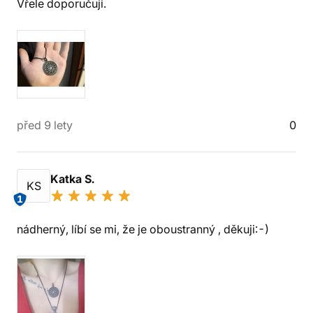
Vřele doporučuji.
před 9 lety
0
Katka S.
KS
1
nádherný, líbí se mi, že je oboustranný , děkuji:-)