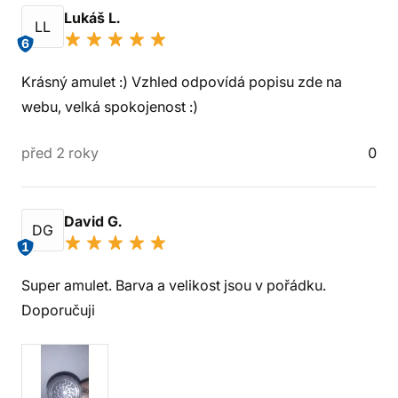
Lukáš L.
LL
6
Krásný amulet :) Vzhled odpovídá popisu zde na
webu, velká spokojenost :)
před 2 roky
0
David G.
DG
1
Super amulet. Barva a velikost jsou v pořádku.
Doporučuji