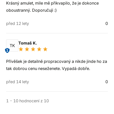
Krásný amulet, mile mě přikvapilo, že je dokonce
oboustranný. Doporučuji :)
před 12 lety
0
Tomaš K.
TK
1
Přívěšek je detailně propracovaný a nikde jinde ho za
tak dobrou cenu neseženete. Vypadá dobře.
před 14 lety
0
1
-
10
hodnocení
z
10