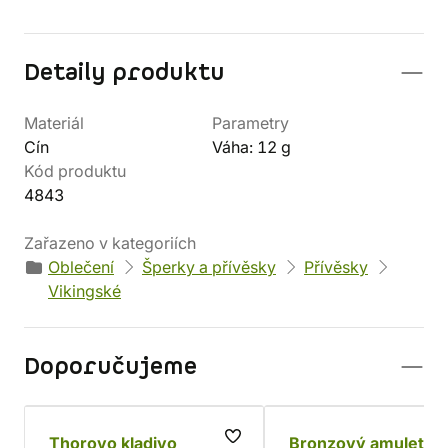
Detaily produktu
Materiál
Parametry
Cín
Váha: 12 g
Kód produktu
4843
Zařazeno v kategoriích
Oblečení
Šperky a přívěsky
Přívěsky
Vikingské
Doporučujeme
Thorovo kladivo
Bronzový amulet