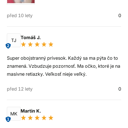
před 10 lety
0
Tomáš J.
TJ
2
Super obojstranný prívesok. Každý sa ma pýta čo to
znamená. Vzbudzuje pozornosť. Ma očko, ktoré je na
masívne retiazky. Veľkosť nieje veľký.
před 12 lety
0
Martin K.
MK
1