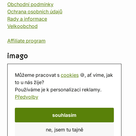
Obchodní podmínky
Ochrana osobních údajů
Rady a informace
Velkoobchod
Affiliate program
imago
Kontakt
Můžeme pracovat s
cookies
🍪, ať víme, jak
Prodejna
to u nás žije?
Herna
Používáme je k personalizaci reklamy.
O nás
Předvolby
Hodnocení obchodu
Dárkové poukazy
Kalendář
souhlasím
imago.blog
ne, jsem tu tajně