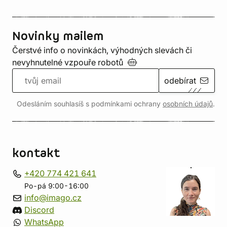
Novinky mailem
Čerstvé info o novinkách, výhodných slevách či
nevyhnutelné vzpouře
robotů
odebírat
Odesláním souhlasíš s podmínkami ochrany
osobních údajů
.
kontakt
+420 774 421 641
Po-pá 9:00-16:00
info@imago.cz
Discord
WhatsApp