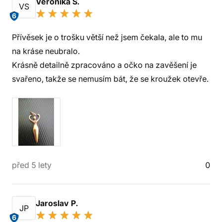
Veronika S.
VS
6
Přívěsek je o trošku větší než jsem čekala, ale to mu
na kráse neubralo.
Krásně detailně zpracováno a očko na zavěšení je
svařeno, takže se nemusím bát, že se kroužek otevře.
před 5 lety
0
Jaroslav P.
JP
6