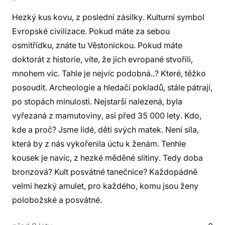
Hezký kus kovu, z poslední zásilky. Kulturní symbol
Evropské civilizace. Pokud máte za sebou
osmitřídku, znáte tu Věstonickou. Pokud máte
doktorát z historie, víte, že jich evropané stvořili,
mnohem víc. Tahle je nejvíc podobná..? Které, těžko
posoudit. Archeologie a hledači pokladů, stále pátrají,
po stopách minulosti. Nejstarší nalezená, byla
vyřezaná z mamutoviny, asi před 35 000 lety. Kdo,
kde a proč? Jsme lidé, děti svých matek. Není síla,
která by z nás vykořenila úctu k ženám. Tenhle
kousek je navíc, z hezké měděné slitiny. Tedy doba
bronzová? Kult posvátné tanečnice? Každopádně
velmi hezký amulet, pro každého, komu jsou ženy
polobožské a posvátné.