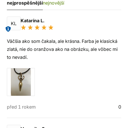
nejprospěšnější
nejnovější
Katarína L.
KL
1
Väčšia ako som čakala, ale krásna. Farba je klasická
zlatá, nie do oranžova ako na obrázku, ale vôbec mi
to nevadí.
před 1 rokem
0