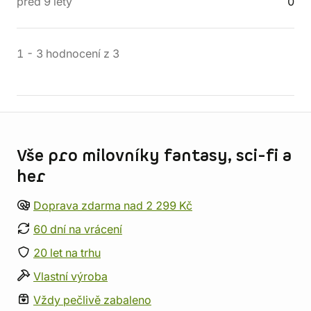
před 9 lety
0
1
-
3
hodnocení
z
3
Informace o obchodu
Vše pro milovníky fantasy, sci-fi a
her
Doprava zdarma nad 2 299 Kč
60 dní na vrácení
20 let na trhu
Vlastní výroba
Vždy pečlivě zabaleno