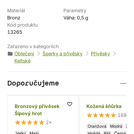
Materiál
Parametry
Bronz
Váha: 0,5 g
Kód produktu
13265
Zařazeno v kategoriích
Oblečení
Šperky a přívěsky
Přívěsky
Keltské
Doporučujeme
Bronzový přívěsek
Kožená šňůrka
Šípový hrot
169×
2×
Oranžová
Modrá
Zel
Velký
Malý
Hnědá
Bílá
Černá