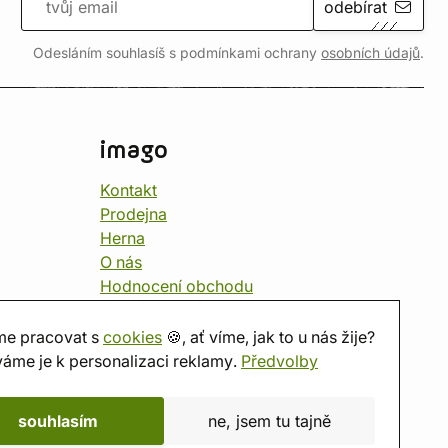
odebírat
Odesláním souhlasíš s podmínkami ochrany
osobních údajů
.
imago
Kontakt
Prodejna
Herna
O nás
Hodnocení obchodu
Dárkové poukazy
Kalendář
e pracovat s
cookies
🍪, ať víme, jak to u nás žije?
imago.blog
áme je k personalizaci reklamy.
Předvolby
souhlasím
ne, jsem tu tajně