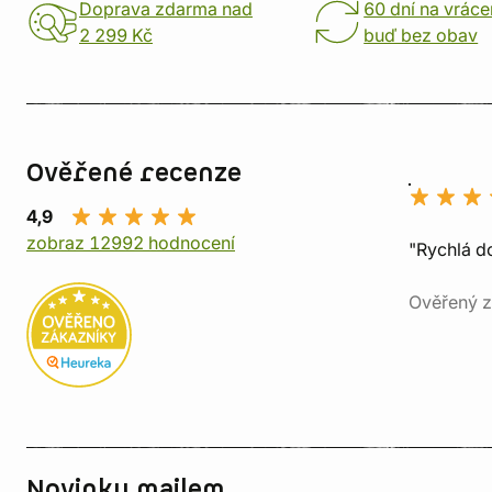
Doprava zdarma nad
60 dní na vráce
2 299 Kč
buď bez obav
Ověřené recenze
4,9
zobraz 12992 hodnocení
"Rychlá do
Ověřený z
Novinky mailem