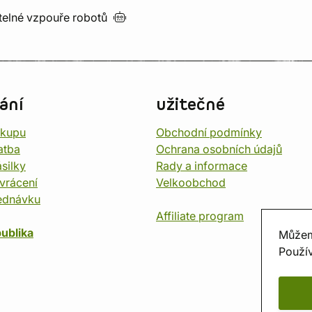
utelné vzpouře
robotů
ání
užitečné
ákupu
Obchodní podmínky
atba
Ochrana osobních údajů
silky
Rady a informace
vrácení
Velkoobchod
ednávku
Affiliate program
ublika
Můžem
Použív