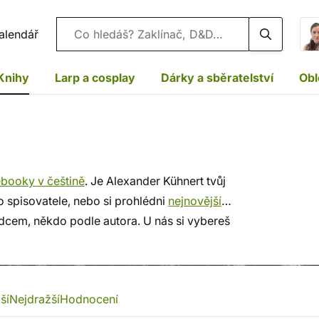
Vyhledávání
alendář
Knihy
Larp a cosplay
Dárky a sběratelství
Obl
ooky v češtině
. Je Alexander Kühnert tvůj
o spisovatele, nebo si prohlédni
nejnovější
rdcem, někdo podle autora. U nás si vybereš
 dopravu, rychlé dodání a bezpečný nákup!
ší
Nejdražší
Hodnocení