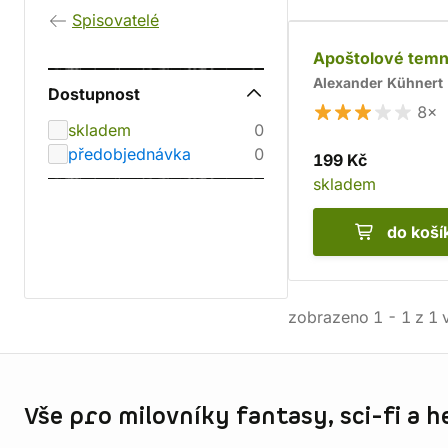
Spisovatelé
Apoštolové temn
Alexander Kühnert
Dostupnost
8×
skladem
0
předobjednávka
0
199 Kč
skladem
do koší
zobrazeno
1
-
1
z
1
v
Informace o obchodu
Vše pro milovníky fantasy, sci-fi a h