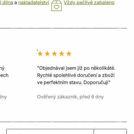
í dílna
a
nakladatelství
Vždy pečlivě zabaleno
ný
"Objednával jsem již po několikáté.
šech
Rychlé spolehlivé doručení a zboží
ve perfektním stavu. Doporučuji"
dny
Ověřený zákazník, před 6 dny