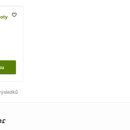
oty
ku
ýsledků
er