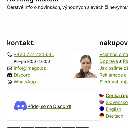
Čerstvé info o novinkách, výhodných slevách či nevyhn
kontakt
nakupov
+420 774 421 641
Všechno o n
Doprava
a
Pl
Po-pá 9:00-16:00
info@imago.cz
Jak balíme zá
Discord
Reklamace a 
WhatsApp
Sledovat obj
Česká rep
Slovensko
Přidej se na Discord!
English
Deutsch