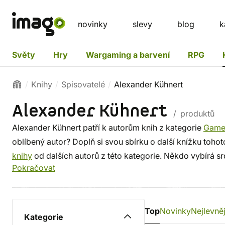
novinky
slevy
blog
k
Světy
Hry
Wargaming a barvení
RPG
Knihy
Spisovatelé
Alexander Kühnert
Alexander Kühnert
/ produktů
Alexander Kühnert patří k autorům knih z kategorie
Gameb
oblíbený autor? Doplň si svou sbírku o další knížku tohot
knihy
od dalších autorů z této kategorie. Někdo vybírá s
Pokračovat
z méně známých i z těch proslulých. ✔️ Nabízíme levnou
Top
Novinky
Nejlevněj
Kategorie