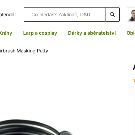
Vyhledávání
alendář
Knihy
Larp a cosplay
Dárky a sběratelství
Obl
irbrush Masking Putty