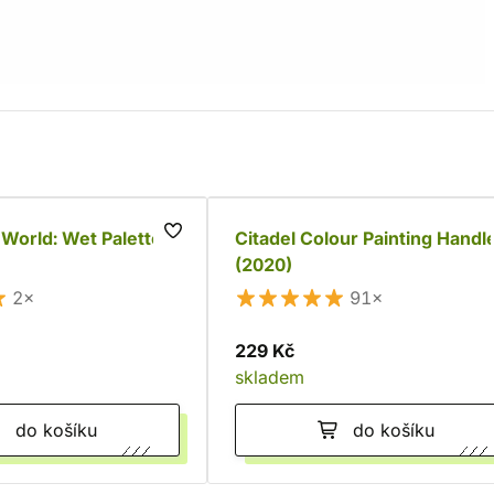
 World: Wet Palette
Citadel Colour Painting Handl
(2020)
2×
91×
229 Kč
skladem
do košíku
do košíku