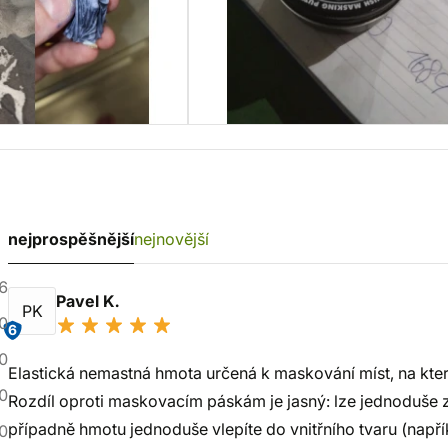
nejprospěšnější
nejnovější
6
Pavel K.
PK
0
6
0
Elastická nemastná hmota určená k maskování míst, na kterýc
0
Rozdíl oproti maskovacím páskám je jasný: lze jednoduše 
případně hmotu jednoduše vlepíte do vnitřního tvaru (napříkl
0