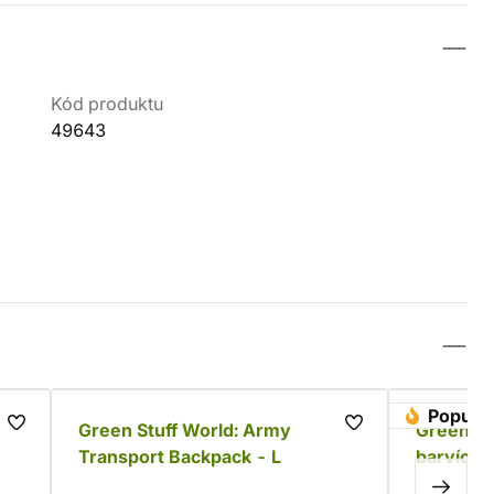
Kód produktu
49643
Populár
Green Stuff World: Army
Green St
Transport Backpack - L
barvící s