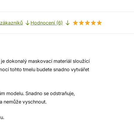
 zákazníků
Hodnocení (6)
 je dokonalý maskovací materiál sloužící
ocí tohto tmelu budete snadno vytvářet
ům modelu. Snadno se odstraňuje,
 a nemůže vyschnout.
u.