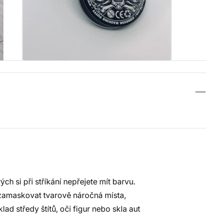
h si při stříkání nepřejete mít barvu.
zamaskovat tvarově náročná místa,
ad středy štítů, oči figur nebo skla aut