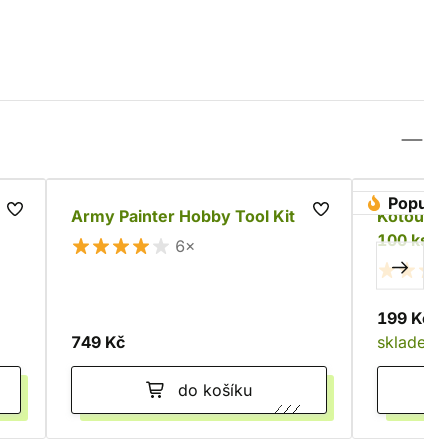
Populár
e
Army Painter Hobby Tool Kit
Kotoučo
100 ks
6×
199 Kč
749 Kč
skladem
do košíku