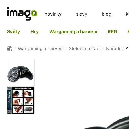
novinky
slevy
blog
k
Světy
Hry
Wargaming a barvení
RPG
Wargaming a barvení
Štětce a nářadí
Nářadí
A