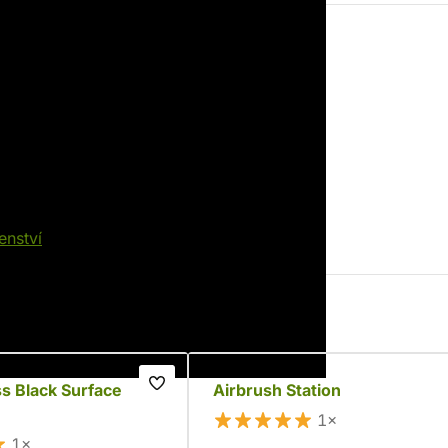
EAN
8436574502671
enství
ss Black Surface
Airbrush Station
1×
1×