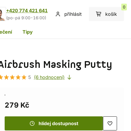
0
+420 774 421 641
přihlásit
košík
(po-pá 9:00-16:00)
ečení
Tipy
Airbrush Masking Putty
5
(6 hodnocení)
279 Kč
hlídej dostupnost