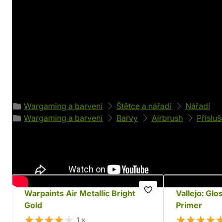
Detaily produktu
Výrobce
Parametry
Green Stuff World
Objem: 60 ml
Váha: 68 g
Zařazeno v kategoriích
Wargaming a barvení
Štětce a nářadí
Nářadí
Wargaming a barvení
Barvy
Airbrush
Přísluš
Doporučujeme
Warpaints Air Metallic Bright
Vallejo: Glo
Gold
Primer
1×