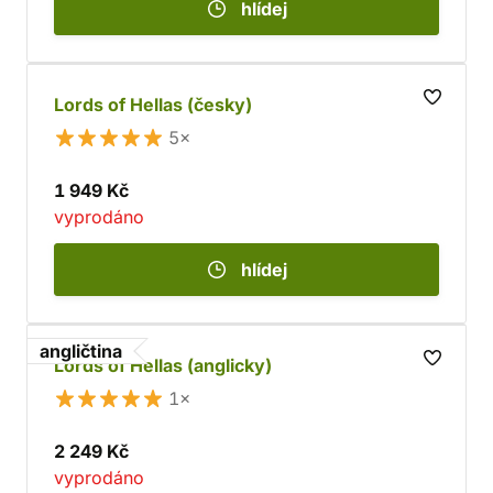
hlídej
Lords of Hellas (česky)
5×
1 949 Kč
vyprodáno
hlídej
angličtina
Lords of Hellas (anglicky)
1×
2 249 Kč
vyprodáno