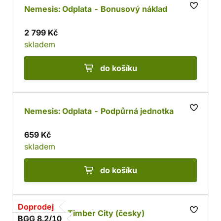
Nemesis: Odplata - Bonusový náklad
2 799 Kč
skladem
do košíku
Nemesis: Odplata - Podpůrná jednotka
659 Kč
skladem
do košíku
Doprodej
Frostpunk: Timber City (česky)
BGG 8.2/10