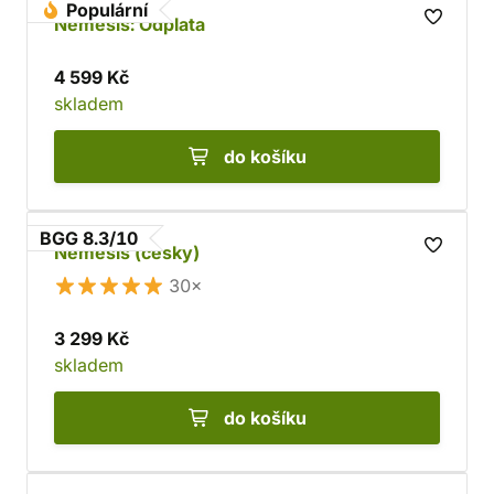
Populární
Nemesis: Odplata
4 599 Kč
skladem
do košíku
BGG 8.3/10
Nemesis (česky)
30×
3 299 Kč
skladem
do košíku