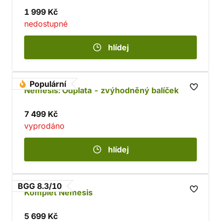
1 999 Kč
nedostupné
hlídej
Populární
Nemesis: Odplata - zvýhodněný balíček
7 499 Kč
vyprodáno
hlídej
BGG 8.3/10
Komplet Nemesis
5 699 Kč