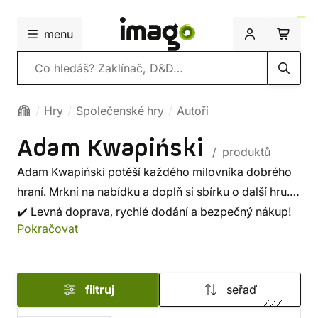
menu
Vyhledávání
Hry
Společenské hry
Autoři
Adam Kwapiński
/ produktů
Adam Kwapiński potěší každého milovníka dobrého
hraní. Mrkni na nabídku a doplň si sbírku o další hru.
✔️ Levná doprava, rychlé dodání a bezpečný nákup!
Pokračovat
filtruj
seřaď