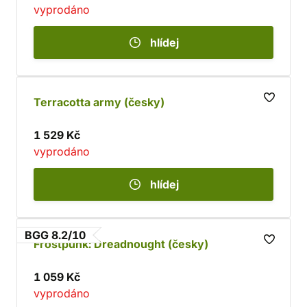
vyprodáno
hlídej
Terracotta army (česky)
1 529 Kč
vyprodáno
hlídej
BGG 8.2/10
Frostpunk: Dreadnought (česky)
1 059 Kč
vyprodáno