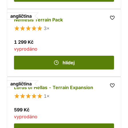
angličtina
Nemesis Terrain Pack
3×
1 299 Kč
vyprodáno
hlídej
angličtina
Lords of Hellas - Terrain Expansion
1×
599 Kč
vyprodáno