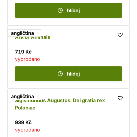
hlídej
angličtina
Ark of Animals
719 Kč
vyprodáno
hlídej
angličtina
Sigismundus Augustus: Dei gratia rex
Poloniae
939 Kč
vyprodáno