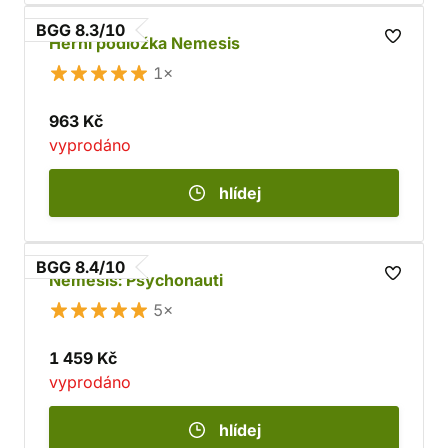
BGG 8.3/10
Herní podložka Nemesis
1×
963 Kč
vyprodáno
hlídej
BGG 8.4/10
Nemesis: Psychonauti
5×
1 459 Kč
vyprodáno
hlídej