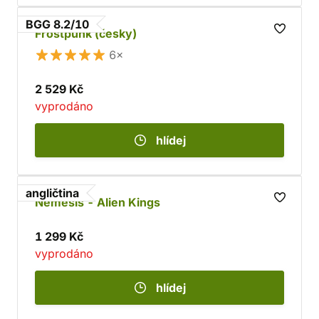
BGG 8.2/10
Frostpunk (česky)
6×
2 529 Kč
vyprodáno
hlídej
angličtina
Nemesis - Alien Kings
1 299 Kč
vyprodáno
hlídej