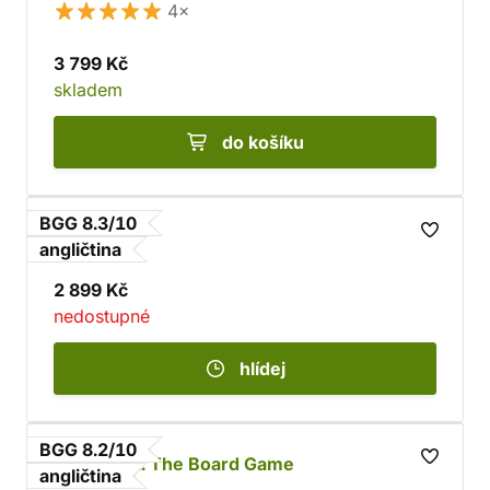
4×
3 799 Kč
skladem
do košíku
BGG 8.3/10
Nemesis
angličtina
2 899 Kč
nedostupné
hlídej
BGG 8.2/10
Frostpunk: The Board Game
angličtina