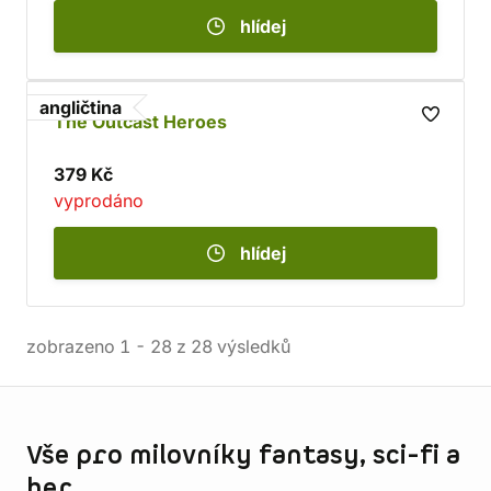
hlídej
angličtina
The Outcast Heroes
379 Kč
vyprodáno
hlídej
zobrazeno
1
-
28
z
28
výsledků
Informace o obchodu
Vše pro milovníky fantasy, sci-fi a
her