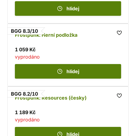
hlídej
BGG 8.3/10
Frostpunk: Herní podložka
1 059 Kč
vyprodáno
hlídej
BGG 8.2/10
Frostpunk: Resources (česky)
1 189 Kč
vyprodáno
hlídej