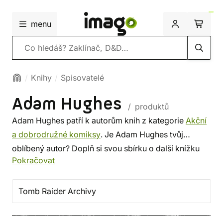
menu
Vyhledávání
Knihy
Spisovatelé
Adam Hughes
/ produktů
Adam Hughes patří k autorům knih z kategorie
Akční
a dobrodružné komiksy
. Je Adam Hughes tvůj
oblíbený autor? Doplň si svou sbírku o další knížku
Pokračovat
tohoto spisovatele, nebo si prohlédni
nejnovější knihy
od dalších autorů z této kategorie. Někdo vybírá
srdcem, někdo podle autora. U nás si vybereš z méně
Tomb Raider Archivy
známých i z těch proslulých. ✔️ Nabízíme levnou
dopravu, rychlé dodání a bezpečný nákup!