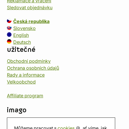
Reklamace a vrácení
Sledovat objednávku
Česká republika
Slovensko
English
Deutsch
užitečné
Obchodní podmínky
Ochrana osobních údajů
Rady a informace
Velkoobchod
Affiliate program
imago
Kontakt
Můžeme pracovat s
cookies
🍪, ať víme, jak
Prodejna