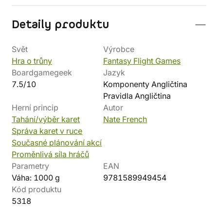
Detaily produktu
Svět
Výrobce
Hra o trůny
Fantasy Flight Games
Boardgamegeek
Jazyk
7.5/10
Komponenty Angličtina
Pravidla Angličtina
Herní princip
Autor
Tahání/výběr karet
Nate French
Správa karet v ruce
Současné plánování akcí
Proměnlivá síla hráčů
Parametry
EAN
Váha: 1000 g
9781589949454
Kód produktu
5318