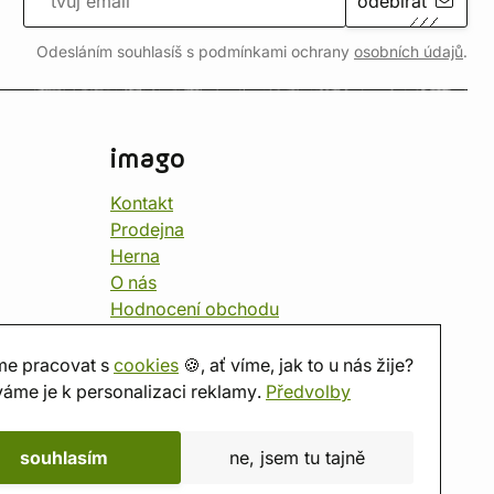
odebírat
Odesláním souhlasíš s podmínkami ochrany
osobních údajů
.
imago
Kontakt
Prodejna
Herna
O nás
Hodnocení obchodu
Dárkové poukazy
Kalendář
e pracovat s
cookies
🍪, ať víme, jak to u nás žije?
imago.blog
áme je k personalizaci reklamy.
Předvolby
souhlasím
ne, jsem tu tajně