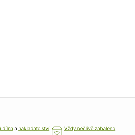
í dílna
a
nakladatelství
Vždy pečlivě zabaleno