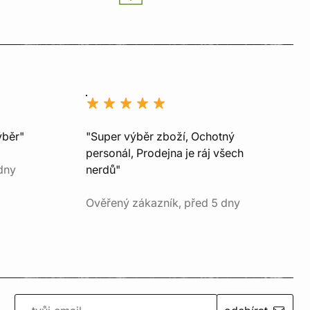
ýběr"
"Super výběr zboží, Ochotný
personál, Prodejna je ráj všech
dny
nerdů"
Ověřený zákazník, před 5 dny