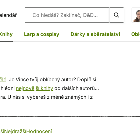
Vyhledávání
alendář
Knihy
Larp a cosplay
Dárky a sběratelství
Obl
ělé
. Je Vince tvůj oblíbený autor? Doplň si
ohlédni
nejnovější knihy
od dalších autorů
ra. U nás si vybereš z méně známých i z
dání a bezpečný nákup!
ší
Nejdražší
Hodnocení