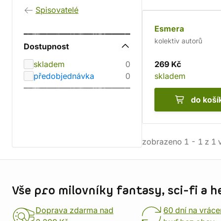
Spisovatelé
Esmera
kolektiv autorů
Dostupnost
skladem
0
269 Kč
předobjednávka
0
skladem
do koší
zobrazeno
1
-
1
z
1
v
Informace o obchodu
Vše pro milovníky fantasy, sci-fi a h
Doprava zdarma nad
60 dní na vráce