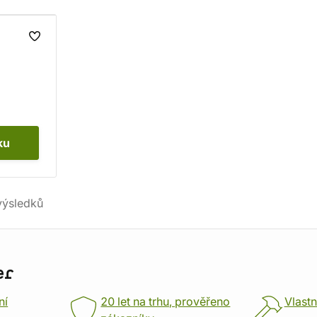
ku
ýsledků
er
ní
20 let na trhu, prověřeno
Vlastn