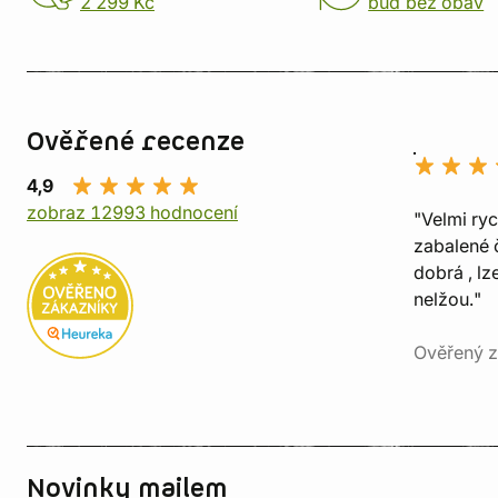
2 299 Kč
buď bez obav
Ověřené recenze
4,9
zobraz 12993 hodnocení
"Velmi ry
zabalené č
dobrá , lz
nelžou."
Ověřený z
Novinky mailem