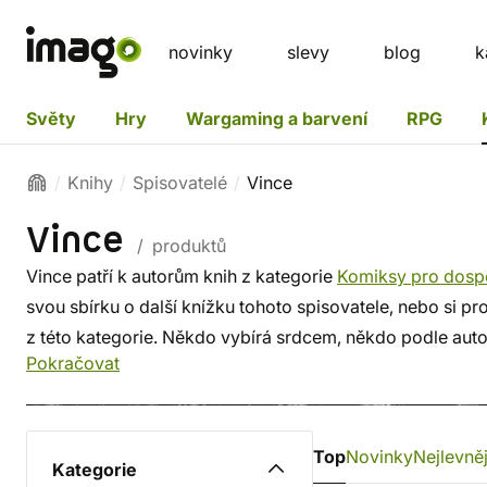
novinky
slevy
blog
k
Světy
Hry
Wargaming a barvení
RPG
Knihy
Spisovatelé
Vince
Vince
/ produktů
Vince patří k autorům knih z kategorie
Komiksy pro dosp
svou sbírku o další knížku tohoto spisovatele, nebo si pr
z této kategorie. Někdo vybírá srdcem, někdo podle auto
Pokračovat
těch proslulých. ✔️ Nabízíme levnou dopravu, rychlé do
Top
Novinky
Nejlevněj
Kategorie