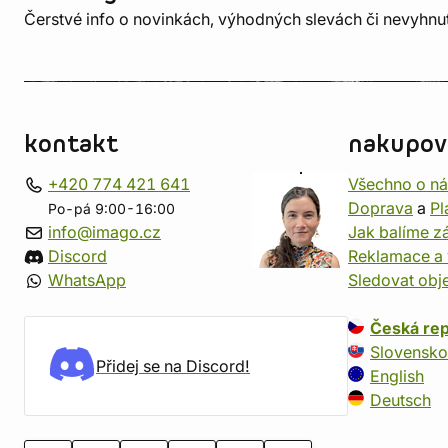
Čerstvé info o novinkách, výhodných slevách či nevyhn
kontakt
nakupov
+420 774 421 641
Všechno o n
Doprava
a
Pl
Po-pá 9:00-16:00
info@imago.cz
Jak balíme zá
Discord
Reklamace a 
WhatsApp
Sledovat obj
Česká rep
Slovensko
Přidej se na Discord!
English
Deutsch