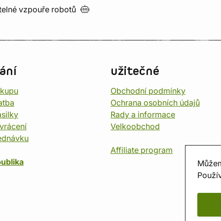
utelné vzpouře
robotů
ání
užitečné
ákupu
Obchodní podmínky
atba
Ochrana osobních údajů
silky
Rady a informace
vrácení
Velkoobchod
ednávku
Affiliate program
ublika
Můžem
Použív