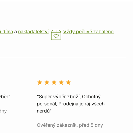
í dílna
a
nakladatelství
Vždy pečlivě zabaleno
ýběr"
"Super výběr zboží, Ochotný
personál, Prodejna je ráj všech
dny
nerdů"
Ověřený zákazník, před 5 dny