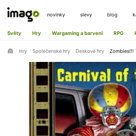
novinky
slevy
blog
k
Světy
Hry
Wargaming a barvení
RPG
Hry
Společenské hry
Deskové hry
Zombies!!! 