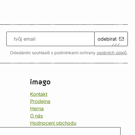
odebírat
Odesláním souhlasíš s podmínkami ochrany
osobních údajů
.
imago
Kontakt
Prodejna
Herna
O nás
Hodnocení obchodu
Dárkové poukazy