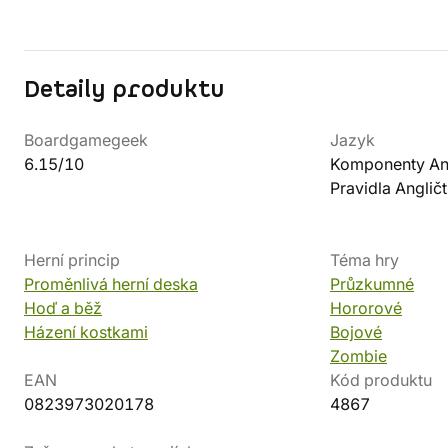
Detaily produktu
Boardgamegeek
Jazyk
6.15/10
Komponenty Ang
Pravidla Angličt
Herní princip
Téma hry
Proměnlivá herní deska
Průzkumné
Hoď a běž
Hororové
Házení kostkami
Bojové
Zombie
EAN
Kód produktu
0823973020178
4867