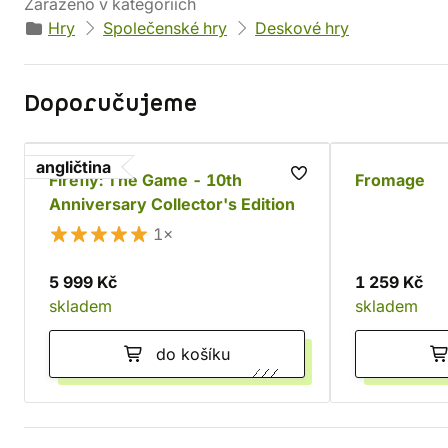
Zařazeno v kategoriích
Hry
Společenské hry
Deskové hry
Doporučujeme
angličtina
Firefly: The Game - 10th
Fromage
Anniversary Collector's Edition
1×
5 999 Kč
1 259 Kč
skladem
skladem
do košíku