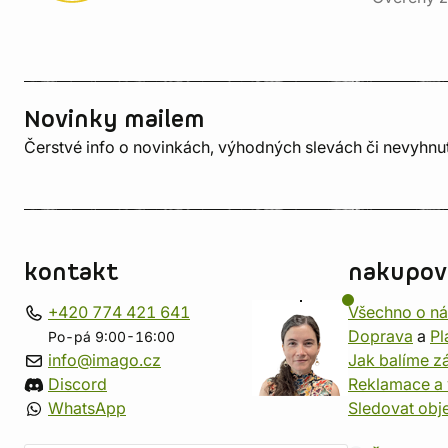
Novinky mailem
Čerstvé info o novinkách, výhodných slevách či nevyhn
kontakt
nakupov
+420 774 421 641
Všechno o n
Doprava
a
Pl
Po-pá 9:00-16:00
info@imago.cz
Jak balíme zá
Discord
Reklamace a 
WhatsApp
Sledovat obj