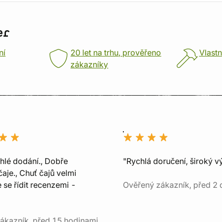
er
ní
20 let na trhu, prověřeno
Vlastn
zákazníky
chlé dodání., Dobře
"Rychlá doručení, široký v
aje., Chuť čajů velmi
e se řídit recenzemi -
Ověřený zákazník, před 2 
ákazník, před 15 hodinami