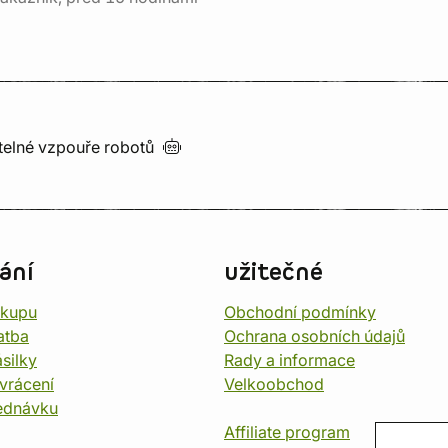
utelné vzpouře
robotů
ání
užitečné
ákupu
Obchodní podmínky
atba
Ochrana osobních údajů
silky
Rady a informace
vrácení
Velkoobchod
ednávku
Affiliate program