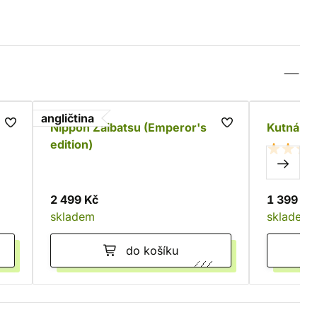
angličtina
Nippon Zaibatsu (Emperor's
Kutná Ho
edition)
2 499 Kč
1 399 Kč
skladem
skladem
do košíku