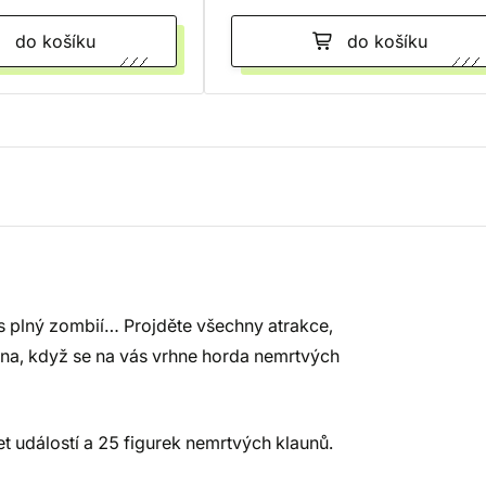
do košíku
do košíku
us plný zombií… Projděte všechny atrakce,
ena, když se na vás vrhne horda nemrtvých
et událostí a 25 figurek nemrtvých klaunů.