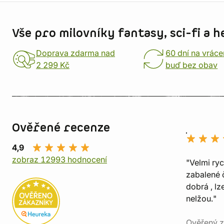
Informace o obchodu
Vše pro milovníky fantasy, sci-fi a h
Doprava zdarma nad
60 dní na vráce
2 299 Kč
buď bez obav
Ověřené recenze
4,9
zobraz 12993 hodnocení
"Velmi ry
zabalené č
dobrá , lz
nelžou."
Ověřený z