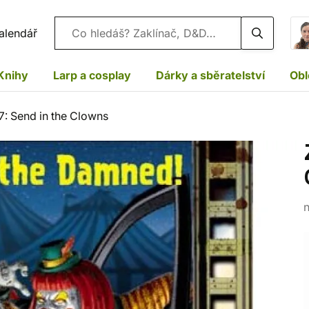
Vyhledávání
alendář
Knihy
Larp a cosplay
Dárky a sběratelství
Obl
7: Send in the Clowns