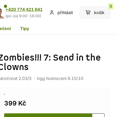
0
+420 774 421 641
přihlásit
košík
(po-pá 9:00-16:00)
ečení
Tipy
Zombies!!! 7: Send in the
Clowns
náročnost 2.03/5
bgg hodnocení 6.15/10
399 Kč