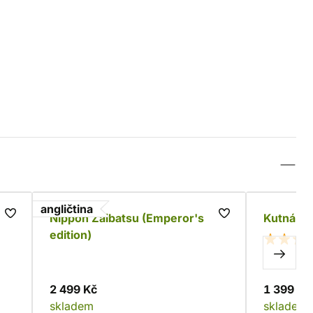
angličtina
Nippon Zaibatsu (Emperor's
Kutná Ho
edition)
2 499 Kč
1 399 Kč
skladem
skladem