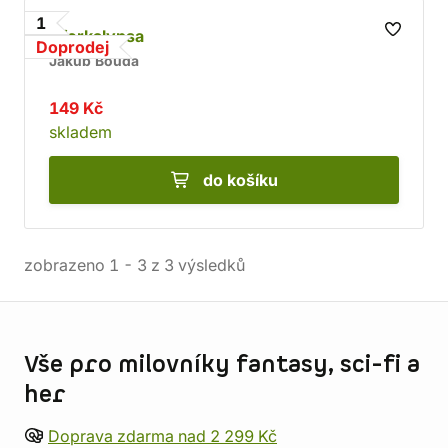
1
Aforkalypsa
Doprodej
Jakub Bouda
149 Kč
skladem
do košíku
zobrazeno
1
-
3
z
3
výsledků
Informace o obchodu
Vše pro milovníky fantasy, sci-fi a
her
Doprava zdarma nad 2 299 Kč