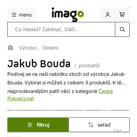
menu
Vyhledávání
Výrobci
Ostatní
Jakub Bouda
/ produktů
Podívej se na naši nabídku zboží od výrobce Jakub
Bouda. Vybírat si můžeš z celkem 3 produktů. K těm
nejprodávanějším patří věci z kategorie
České
Pokračovat
a slovenské fantasy
. A nejvíce si naši zákazníci
oblíbili
Aforkalypsa – Zdrhej, poutníče!
.
filtruj
seřaď