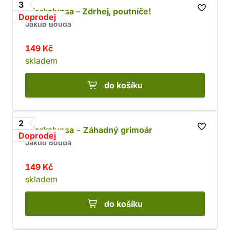
3
Aforkalypsa – Zdrhej, poutníče!
Doprodej
Jakub Bouda
149 Kč
skladem
do košíku
2
Aforkalypsa - Záhadný grimoár
Doprodej
Jakub Bouda
149 Kč
skladem
do košíku