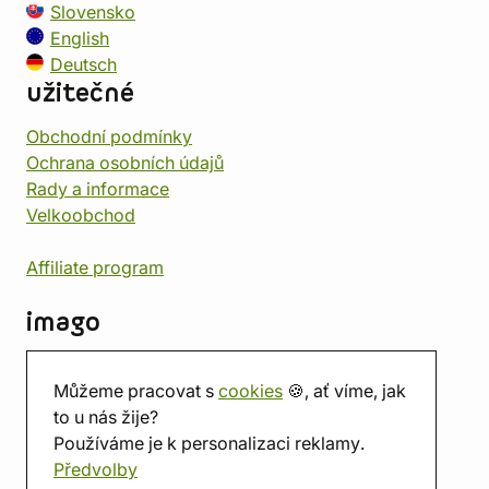
Slovensko
English
Deutsch
užitečné
Obchodní podmínky
Ochrana osobních údajů
Rady a informace
Velkoobchod
Affiliate program
imago
Kontakt
Můžeme pracovat s
cookies
🍪, ať víme, jak
Prodejna
to u nás žije?
Herna
Používáme je k personalizaci reklamy.
O nás
Předvolby
Hodnocení obchodu