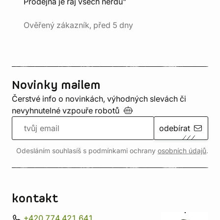
Prodejna je ráj všech nerdů"
Ověřený zákazník, před 5 dny
Novinky mailem
Čerstvé info o novinkách, výhodných slevách či
nevyhnutelné vzpouře
robotů
odebírat
Odesláním souhlasíš s podmínkami ochrany
osobních údajů
.
kontakt
+420 774 421 641