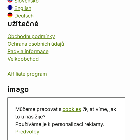
Slovensko
English
Deutsch
užitečné
Obchodní podmínky
Ochrana osobních údajů
Rady a informace
Velkoobchod
Affiliate program
imago
Kontakt
Můžeme pracovat s
cookies
🍪, ať víme, jak
Prodejna
to u nás žije?
Herna
Používáme je k personalizaci reklamy.
O nás
Předvolby
Hodnocení obchodu
Dárkové poukazy