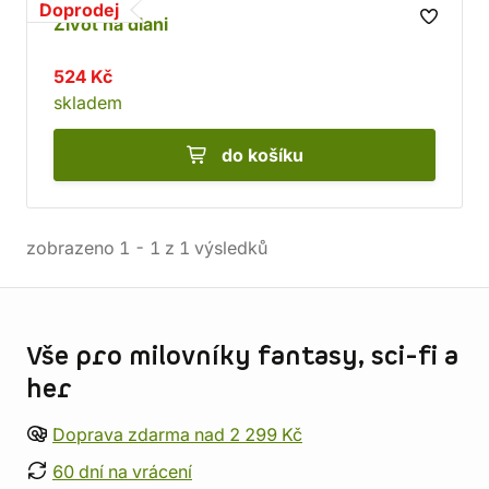
Doprodej
Život na dlani
524 Kč
skladem
do košíku
zobrazeno
1
-
1
z
1
výsledků
Informace o obchodu
Vše pro milovníky fantasy, sci-fi a
her
Doprava zdarma nad 2 299 Kč
60 dní na vrácení