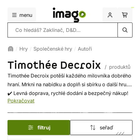
menu
Vyhledávání
Hry
Společenské hry
Autoři
Timothée Decroix
/ produktů
Timothée Decroix potěší každého milovníka dobrého
hraní. Mrkni na nabídku a doplň si sbírku o další hru.
✔️ Levná doprava, rychlé dodání a bezpečný nákup!
Pokračovat
filtruj
seřaď