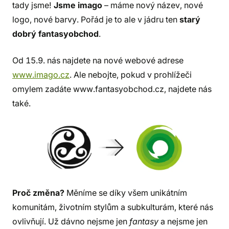
tady jsme!
Jsme imago
– máme nový název, nové
logo, nové barvy. Pořád je to ale v jádru ten
starý
dobrý fantasyobchod
.
Od 15.9. nás najdete na nové webové adrese
www.imago.cz
. Ale nebojte, pokud v prohlížeči
omylem zadáte www.fantasyobchod.cz, najdete nás
také.
Proč změna?
Měníme se díky všem unikátním
komunitám, životním stylům a subkulturám, které nás
ovlivňují. Už dávno nejsme jen
fantasy
a nejsme jen