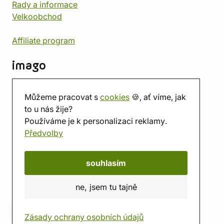
Rady a informace
Velkoobchod
Affiliate program
imago
Kontakt
Můžeme pracovat s
cookies
🍪, ať víme, jak
Prodejna
to u nás žije?
Herna
Používáme je k personalizaci reklamy.
O nás
Předvolby
Hodnocení obchodu
Dárkové poukazy
Kalendář
souhlasím
imago.blog
ne, jsem tu tajně
Zásady ochrany osobních údajů