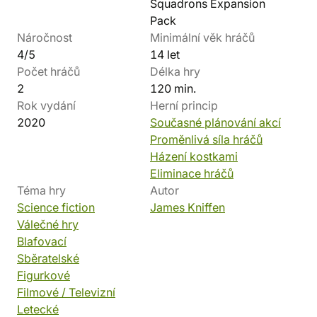
Squadrons Expansion
Pack
Náročnost
Minimální věk hráčů
4/5
14 let
Počet hráčů
Délka hry
2
120 min.
Rok vydání
Herní princip
2020
Současné plánování akcí
Proměnlivá síla hráčů
Házení kostkami
Eliminace hráčů
Téma hry
Autor
Science fiction
James Kniffen
Válečné hry
Blafovací
Sběratelské
Figurkové
Filmové / Televizní
Letecké