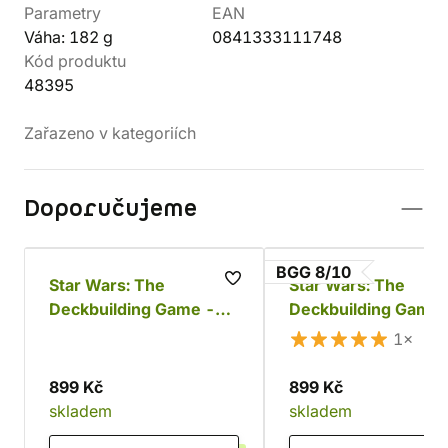
Parametry
EAN
Váha: 182 g
0841333111748
Kód produktu
48395
Zařazeno v kategoriích
Doporučujeme
BGG 8/10
Star Wars: The
Star Wars: The
Deckbuilding Game -
Deckbuilding Game 
Povstalci a Impérium
Clone Wars
1×
899 Kč
899 Kč
skladem
skladem