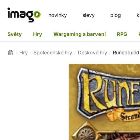
novinky
slevy
blog
k
Světy
Hry
Wargaming a barvení
RPG
Hry
Společenské hry
Deskové hry
Runebound: