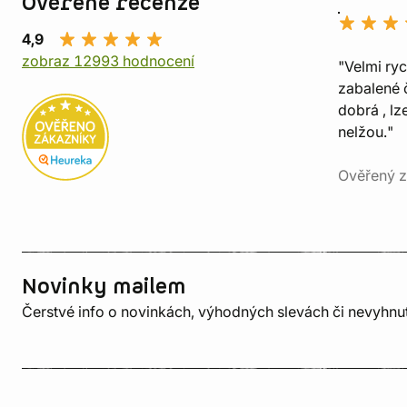
Ověřené recenze
4,9
zobraz 12993 hodnocení
"Velmi ry
zabalené č
dobrá , lz
nelžou."
Ověřený z
Novinky mailem
Čerstvé info o novinkách, výhodných slevách či nevyhn