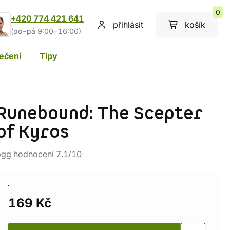
0
+420 774 421 641
přihlásit
košík
(po-pá 9:00-16:00)
ečení
Tipy
Runebound: The Scepter
of Kyros
bgg hodnocení 7.1/10
169 Kč