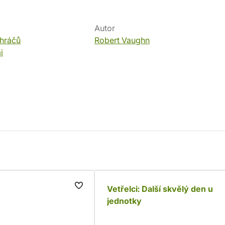
Autor
 hráčů
Robert Vaughn
i
Vetřelci: Další skvělý den u
jednotky