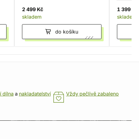
2 499 Kč
1 399 Kč
skladem
skladem
do košíku
í dílna
a
nakladatelství
Vždy pečlivě zabaleno