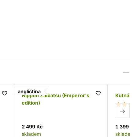
angličtina
Nippon Zaibatsu (Emperor's
Kutná Ho
edition)
2 499 Kč
1 399 Kč
skladem
skladem