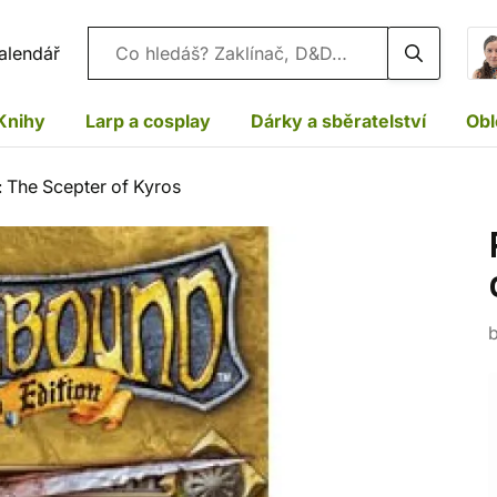
Vyhledávání
alendář
Knihy
Larp a cosplay
Dárky a sběratelství
Obl
 The Scepter of Kyros