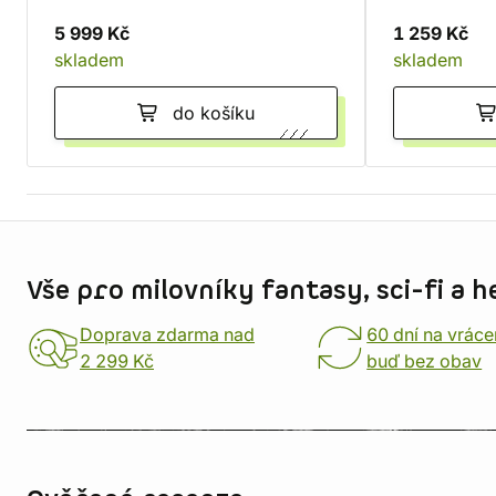
5 999 Kč
1 259 Kč
skladem
skladem
do košíku
Informace o obchodu
Vše pro milovníky fantasy, sci-fi a h
Doprava zdarma nad
60 dní na vráce
2 299 Kč
buď bez obav