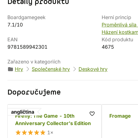
Detaily produktu
Boardgamegeek
Herní princip
7.1/10
Proměnlivá síla
Házení kostkam
EAN
Kód produktu
9781589942301
4675
Zařazeno v kategoriích
Hry
Společenské hry
Deskové hry
Doporučujeme
angličtina
Firefly: The Game - 10th
Fromage
Anniversary Collector's Edition
1×