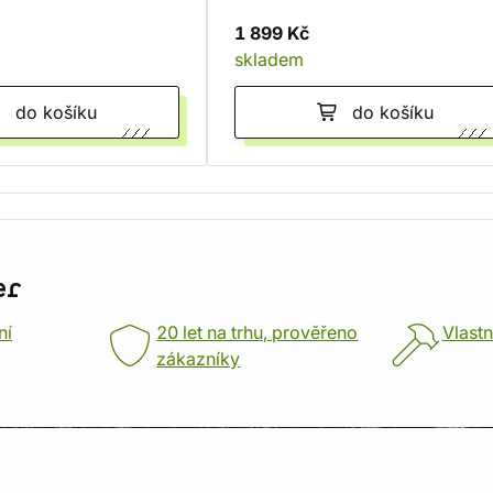
1 899 Kč
skladem
do košíku
do košíku
er
ní
20 let na trhu, prověřeno
Vlastn
zákazníky