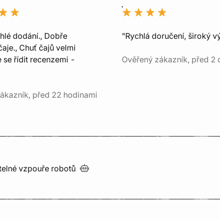
chlé dodání., Dobře
"Rychlá doručení, široký v
aje., Chuť čajů velmi
e se řídit recenzemi -
Ověřený zákazník, před 2 
ákazník, před 22 hodinami
utelné vzpouře
robotů