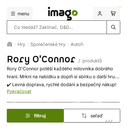
menu
Vyhledávání
Hry
Společenské hry
Autoři
Rory O'Connor
/ produktů
Rory O'Connor potěší každého milovníka dobrého
hraní. Mrkni na nabídku a doplň si sbírku o další hru.
✔️ Levná doprava, rychlé dodání a bezpečný nákup!
Pokračovat
filtruj
seřaď