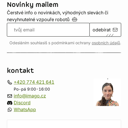
Novinky mailem
Čerstvé info o novinkách, výhodných slevách či
nevyhnutelné vzpouře
robotů
odebírat
Odesláním souhlasíš s podmínkami ochrany
osobních údajů
.
kontakt
+420 774 421 641
Po-pá 9:00-16:00
info@imago.cz
Discord
WhatsApp