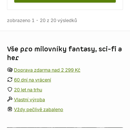
zobrazeno
1
-
20
z
20
výsledků
Informace o obchodu
Vše pro milovníky fantasy, sci-fi a
her
Doprava zdarma nad 2 299 Kč
60 dní na vrácení
20 let na trhu
Vlastní výroba
Vždy pečlivě zabaleno