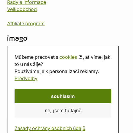
Rady a informace
Velkoobchod
Affiliate program
imago
Kontakt
Můžeme pracovat s
cookies
🍪, ať víme, jak
Prodejna
to u nás žije?
Herna
Používáme je k personalizaci reklamy.
O nás
Předvolby
Hodnocení obchodu
Dárkové poukazy
Kalendář
souhlasím
imago.blog
ne, jsem tu tajně
Zásady ochrany osobních údajů