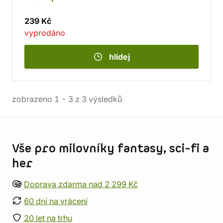
239 Kč
vyprodáno
hlídej
zobrazeno
1
-
3
z
3
výsledků
Informace o obchodu
Vše pro milovníky fantasy, sci-fi a
her
Doprava zdarma nad 2 299 Kč
60 dní na vrácení
20 let na trhu