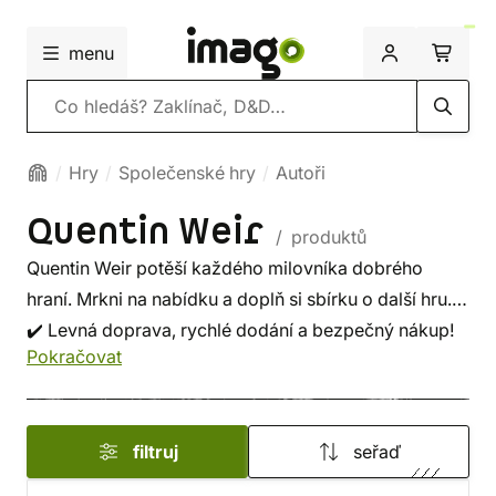
menu
Vyhledávání
Hry
Společenské hry
Autoři
Quentin Weir
/ produktů
Quentin Weir potěší každého milovníka dobrého
hraní. Mrkni na nabídku a doplň si sbírku o další hru.
✔️ Levná doprava, rychlé dodání a bezpečný nákup!
Pokračovat
filtruj
seřaď