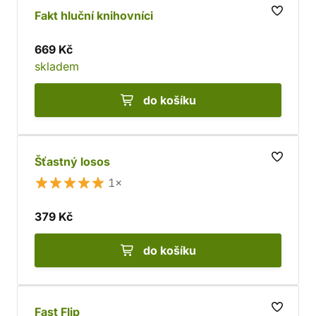
Fakt hluční knihovníci
669 Kč
skladem
do košíku
Šťastný losos
1×
379 Kč
do košíku
Fast Flip