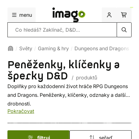
menu
Vyhledávání
Světy
Gaming & hry
Dungeons and Dragons
Peněženky, klíčenky a
šperky D&D
/ produktů
Doplňky pro každodenní život hráče RPG Dungeons
and Dragons. Peněženky, klíčenky, odznaky a další
drobnosti.
Pokračovat
filtruj
seřaď