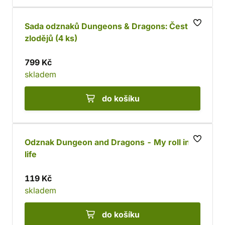
Sada odznaků Dungeons & Dragons: Čest
zlodějů (4 ks)
799 Kč
skladem
do košíku
Odznak Dungeon and Dragons - My roll in
life
119 Kč
skladem
do košíku