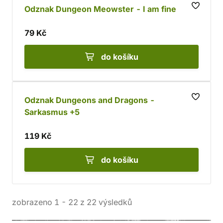
Odznak Dungeon Meowster - I am fine
79 Kč
do košíku
Odznak Dungeons and Dragons -
Sarkasmus +5
119 Kč
do košíku
zobrazeno
1
-
22
z
22
výsledků