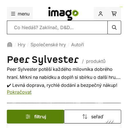
menu
Vyhledávání
Hry
Společenské hry
Autoři
Peer Sylvester
/ produktů
Peer Sylvester potěší každého milovníka dobrého
hraní. Mrkni na nabídku a doplň si sbírku o další hru.
✔️ Levná doprava, rychlé dodání a bezpečný nákup!
Pokračovat
filtruj
seřaď