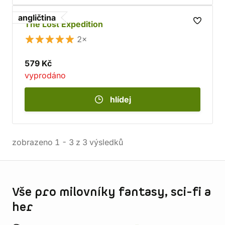
angličtina
The Lost Expedition
2×
579 Kč
vyprodáno
hlídej
zobrazeno
1
-
3
z
3
výsledků
Informace o obchodu
Vše pro milovníky fantasy, sci-fi a
her