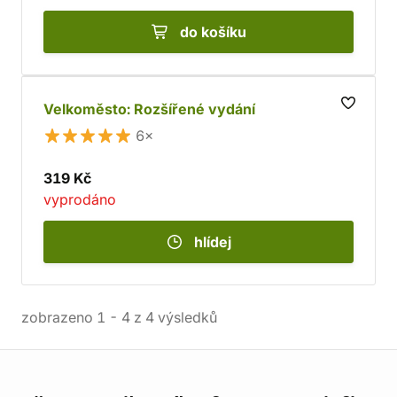
do košíku
Velkoměsto: Rozšířené vydání
6×
319 Kč
vyprodáno
hlídej
zobrazeno
1
-
4
z
4
výsledků
Informace o obchodu