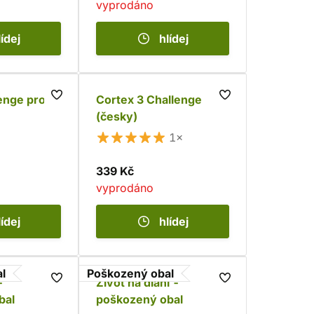
vyprodáno
lídej
hlídej
enge pro
Cortex 3 Challenge
(česky)
1×
339 Kč
vyprodáno
lídej
hlídej
l
Poškozený obal
-
Život na dlani -
bal
poškozený obal