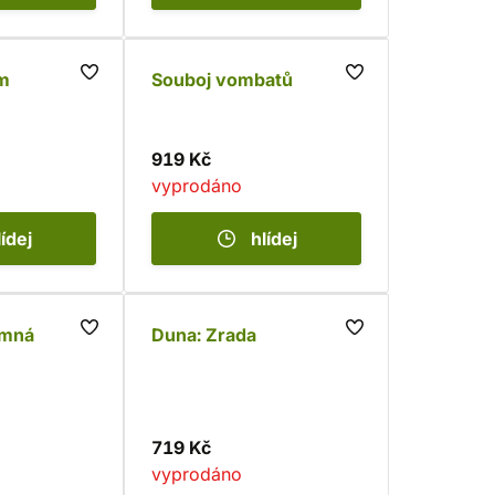
m
Souboj vombatů
919 Kč
vyprodáno
lídej
hlídej
emná
Duna: Zrada
719 Kč
vyprodáno