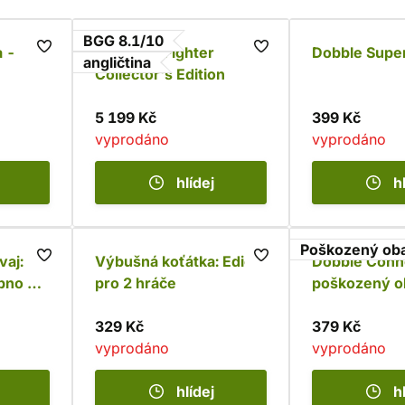
BGG 8.1/10
 -
Dungeon Fighter
Dobble Supe
angličtina
Collector's Edition
5 199 Kč
399 Kč
vyprodáno
vyprodáno
hlídej
h
Poškozený oba
vaj:
Výbušná koťátka: Edice
Dobble Conn
pno -
pro 2 hráče
poškozený o
329 Kč
379 Kč
vyprodáno
vyprodáno
hlídej
h