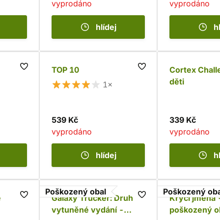
vyprodáno
vyprodáno
hlídej
h
TOP 10
Cortex Chall
děti
1×
539 Kč
339 Kč
vyprodáno
vyprodáno
hlídej
h
Poškozený obal
Poškozený oba
e
Galaxy Trucker: Druhé,
Krycí jména 
vytuněné vydání -
poškozený o