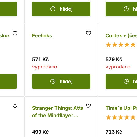
hlídej
h
sková
Feelinks
Cortex + (če
571 Kč
579 Kč
vyprodáno
vyprodáno
hlídej
h
Stranger Things: Attack
Time´s Up! P
of the Mindflayer
(česky)
499 Kč
713 Kč