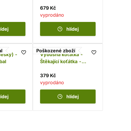
679 Kč
vyprodáno
lídej
hlídej
l
Poškozené zboží
esky) -
Výbušná koťátka -
bal
Štěkající koťátka -
poškozeno
379 Kč
vyprodáno
lídej
hlídej