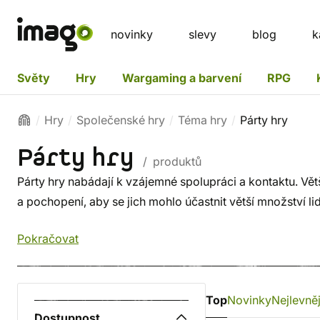
novinky
slevy
blog
k
Světy
Hry
Wargaming a barvení
RPG
Hry
Společenské hry
Téma hry
Párty hry
Párty hry
/ produktů
Párty hry nabádají k vzájemné spolupráci a kontaktu. Vě
a pochopení, aby se jich mohlo účastnit větší množství li
Pokračovat
Top
Novinky
Nejlevněj
Dostupnost