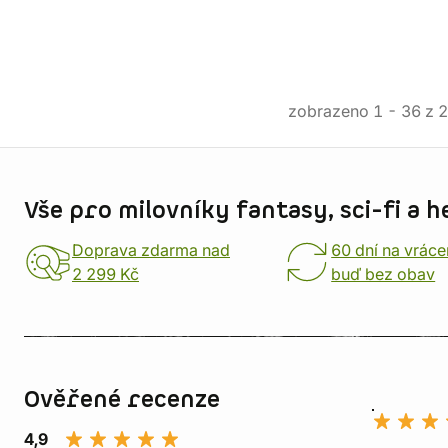
zobrazeno
1
-
36
z
2
Informace o obchodu
Vše pro milovníky fantasy, sci-fi a h
Doprava zdarma nad
60 dní na vráce
2 299 Kč
buď bez obav
Ověřené recenze
4,9