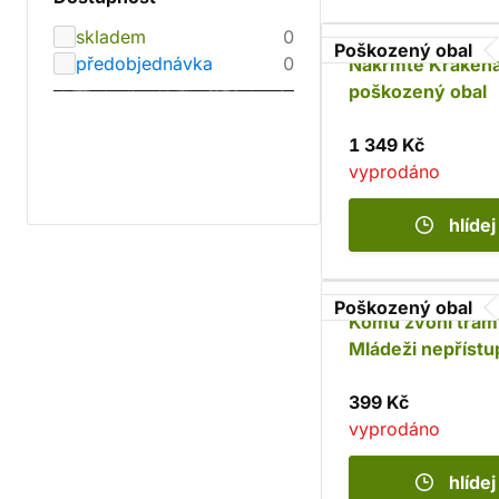
skladem
0
Poškozený obal
předobjednávka
0
Nakrmte Krakena
poškozený obal
1 349 Kč
vyprodáno
hlídej
Poškozený obal
Komu zvoní tram
Mládeži nepřístu
poškozený obal
399 Kč
vyprodáno
hlídej