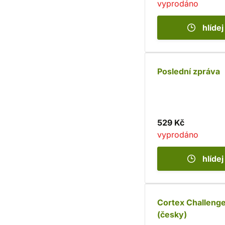
vyprodáno
hlídej
Poslední zpráva
529 Kč
vyprodáno
hlídej
Cortex Challeng
(česky)