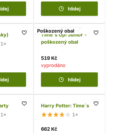
lídej
hlídej
Poškozený obal
sky)
Time´s Up! Junior -
poškozený obal
1×
519 Kč
vyprodáno
lídej
hlídej
arty
Harry Potter: Time´s Up
1×
1×
662 Kč