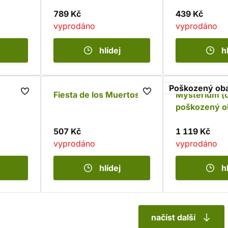
poškozený obal
789 Kč
439 Kč
vyprodáno
vyprodáno
hlídej
h
Poškozený oba
Fiesta de los Muertos
Mysterium (č
poškozený o
507 Kč
1 119 Kč
vyprodáno
vyprodáno
hlídej
h
načíst další