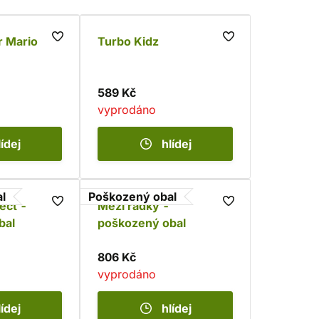
r Mario
Turbo Kidz
589 Kč
vyprodáno
lídej
hlídej
l
Poškozený obal
ect -
Mezi řádky -
bal
poškozený obal
806 Kč
vyprodáno
lídej
hlídej