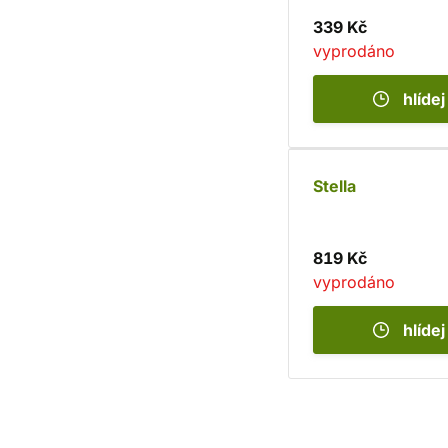
339 Kč
vyprodáno
hlídej
Stella
819 Kč
vyprodáno
hlídej