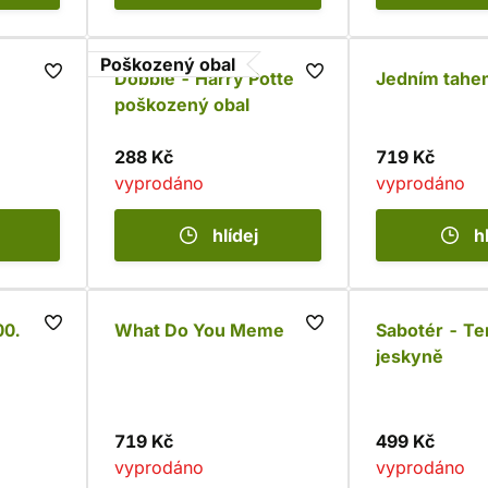
Poškozený obal
Dobble - Harry Potter -
Jedním tahe
poškozený obal
288 Kč
719 Kč
vyprodáno
vyprodáno
hlídej
h
00.
What Do You Meme
Sabotér - T
jeskyně
719 Kč
499 Kč
vyprodáno
vyprodáno