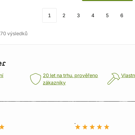
1
2
3
4
5
6
70
výsledků
er
ní
20 let na trhu, prověřeno
Vlastn
zákazníky