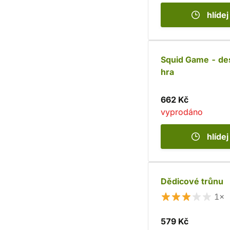
hlídej
Squid Game - de
hra
662 Kč
vyprodáno
hlídej
Dědicové trůnu
1×
579 Kč