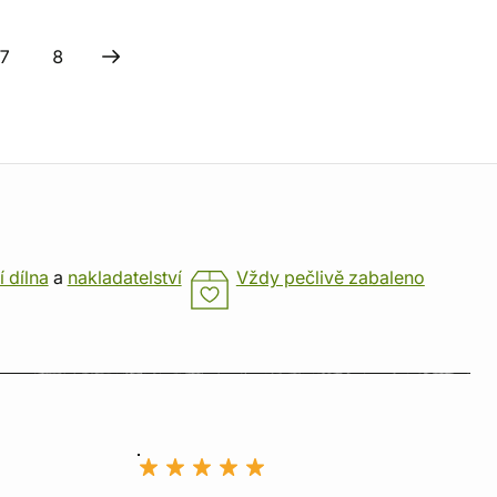
7
8
í dílna
a
nakladatelství
Vždy pečlivě zabaleno