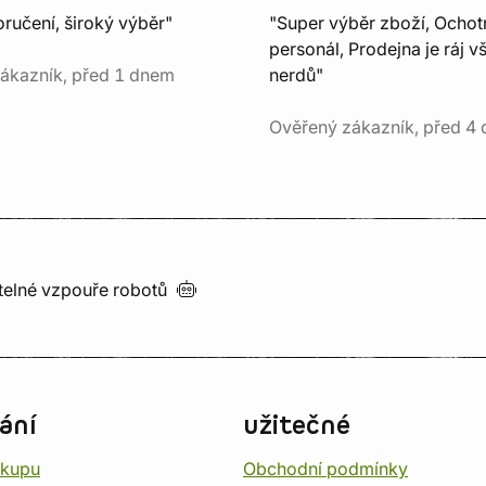
ručení, široký výběr"
"Super výběr zboží, Ochot
personál, Prodejna je ráj v
ákazník, před 1 dnem
nerdů"
Ověřený zákazník, před 4 
utelné vzpouře
robotů
ání
užitečné
ákupu
Obchodní podmínky