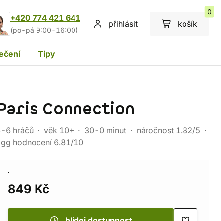
0
+420 774 421 641
přihlásit
košík
(po-pá 9:00-16:00)
ečení
Tipy
Paris Connection
3-6 hráčů
věk 10+
30-0 minut
náročnost 1.82/5
bgg hodnocení 6.81/10
849 Kč
hlídej dostupnost