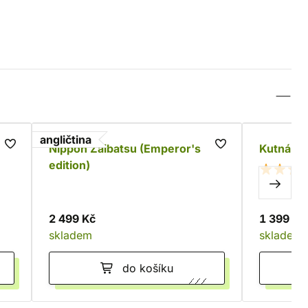
angličtina
Nippon Zaibatsu (Emperor's
Kutná Ho
edition)
2 499 Kč
1 399 Kč
skladem
skladem
do košíku