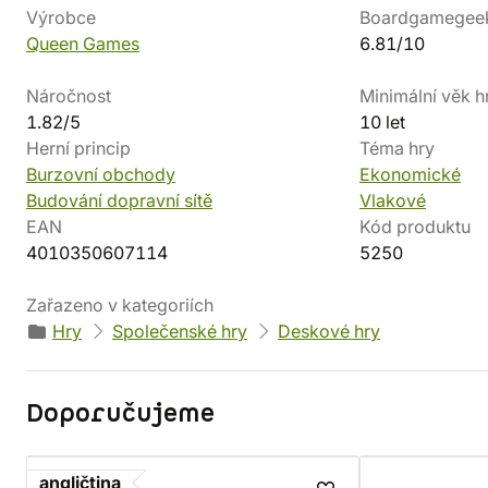
Výrobce
Boardgamegee
Queen Games
6.81/10
Náročnost
Minimální věk h
1.82/5
10 let
Herní princip
Téma hry
Burzovní obchody
Ekonomické
Budování dopravní sítě
Vlakové
EAN
Kód produktu
4010350607114
5250
Zařazeno v kategoriích
Hry
Společenské hry
Deskové hry
Doporučujeme
angličtina