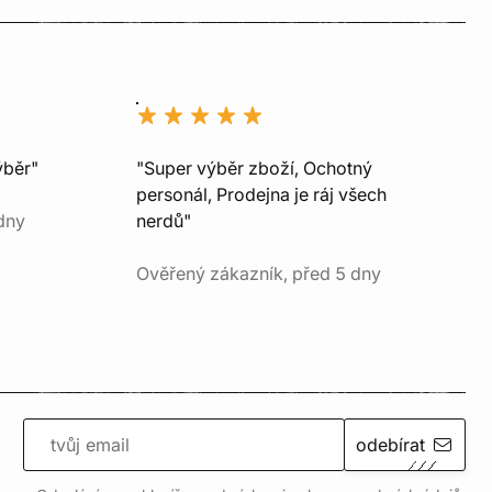
ýběr"
"Super výběr zboží, Ochotný
personál, Prodejna je ráj všech
dny
nerdů"
Ověřený zákazník, před 5 dny
odebírat