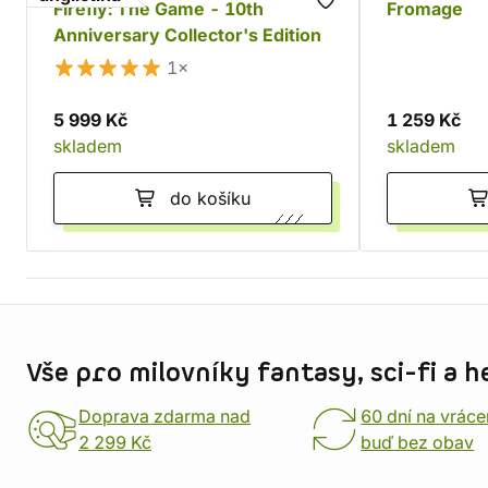
Firefly: The Game - 10th
Fromage
Anniversary Collector's Edition
1×
5 999 Kč
1 259 Kč
skladem
skladem
do košíku
Informace o obchodu
Vše pro milovníky fantasy, sci-fi a h
Doprava zdarma nad
60 dní na vráce
2 299 Kč
buď bez obav