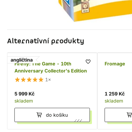
Alternativní produkty
angličtina
Firefly: The Game - 10th
Fromage
Anniversary Collector's Edition
1×
5 999 Kč
1 259 Kč
skladem
skladem
do košíku