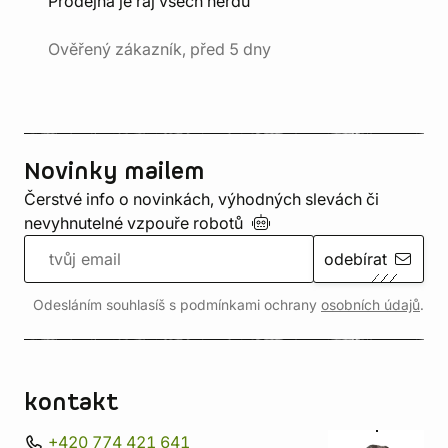
Prodejna je ráj všech nerdů"
Ověřený zákazník, před 5 dny
Novinky mailem
Čerstvé info o novinkách, výhodných slevách či
nevyhnutelné vzpouře
robotů
odebírat
Odesláním souhlasíš s podmínkami ochrany
osobních údajů
.
kontakt
+420 774 421 641