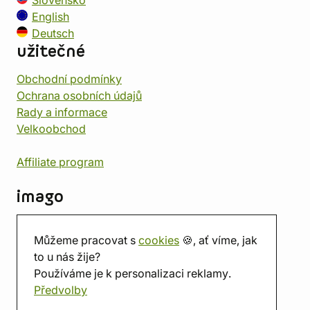
Slovensko
English
Deutsch
užitečné
Obchodní podmínky
Ochrana osobních údajů
Rady a informace
Velkoobchod
Affiliate program
imago
Kontakt
Můžeme pracovat s
cookies
🍪, ať víme, jak
Prodejna
to u nás žije?
Herna
Používáme je k personalizaci reklamy.
O nás
Předvolby
Hodnocení obchodu
Dárkové poukazy