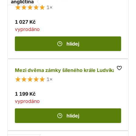
angličtina
1×
1 027 Kč
vyprodáno
hlídej
Mezi dvěma zámky šíleného krále Ludvíka
1×
1 199 Kč
vyprodáno
hlídej