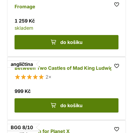
Fromage
1 259 Kč
skladem
do košíku
angličtina
Between Two Castles of Mad King Ludwig
2×
999 Kč
do košíku
BGG 8/10
The Search for Planet X