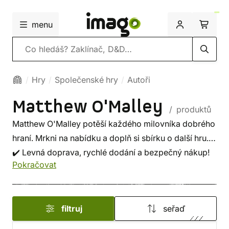
menu
Vyhledávání
Hry
Společenské hry
Autoři
Matthew O'Malley
/ produktů
Matthew O'Malley potěší každého milovníka dobrého
hraní. Mrkni na nabídku a doplň si sbírku o další hru.
✔️ Levná doprava, rychlé dodání a bezpečný nákup!
Pokračovat
filtruj
seřaď