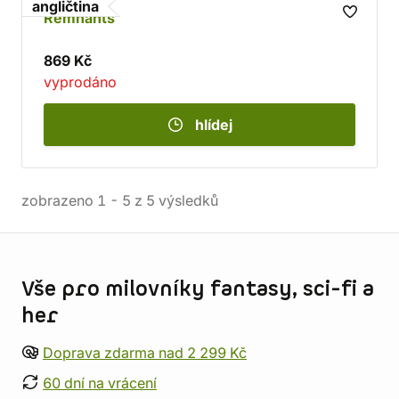
angličtina
Remnants
869 Kč
vyprodáno
hlídej
zobrazeno
1
-
5
z
5
výsledků
Informace o obchodu
Vše pro milovníky fantasy, sci-fi a
her
Doprava zdarma nad 2 299 Kč
60 dní na vrácení