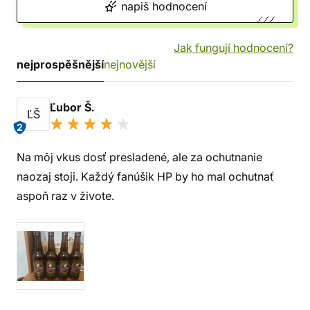
napiš hodnocení
Jak fungují hodnocení?
nejprospěšnější
nejnovější
Ľubor Š.
ĽŠ
2
Na môj vkus dosť presladené, ale za ochutnanie
naozaj stoji. Každý fanúšik HP by ho mal ochutnať
aspoň raz v živote.