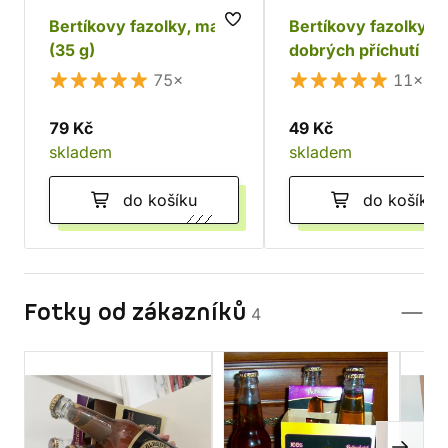
Bertíkovy fazolky, malé
Bertíkovy fazolky -
(35 g)
dobrých příchutí (28
75×
11×
79 Kč
49 Kč
skladem
skladem
do košíku
do košíku
Fotky od zákazníků
4