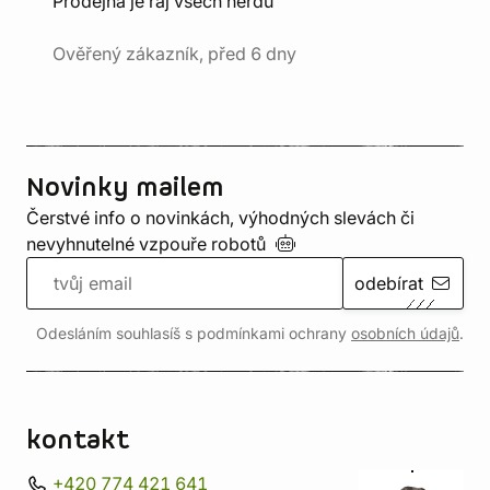
Prodejna je ráj všech nerdů"
Ověřený zákazník, před 6 dny
Novinky mailem
Čerstvé info o novinkách, výhodných slevách či
nevyhnutelné vzpouře
robotů
odebírat
Odesláním souhlasíš s podmínkami ochrany
osobních údajů
.
kontakt
+420 774 421 641