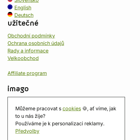
Slovensko
English
Deutsch
užitečné
Obchodní podmínky
Ochrana osobních údajů
Rady a informace
Velkoobchod
Affiliate program
imago
Kontakt
Můžeme pracovat s
cookies
🍪, ať víme, jak
Prodejna
to u nás žije?
Herna
Používáme je k personalizaci reklamy.
O nás
Předvolby
Hodnocení obchodu
Dárkové poukazy