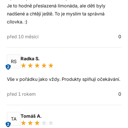
Je to hodně přeslazená limonáda, ale děti byly
nadšené a chtějí ještě. To je myslím ta správná
cílovka. :)
před 10 měsíci
0
Radka S.
RS
2
Vše v pořádku jako vždy. Produkty splňují očekávání.
před 1 rokem
0
Tomáš A.
TA
2