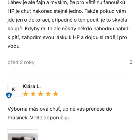
Láhev je ale fajn a myslím, že pro většinu fanoušků
HP je chuť nakonec stejně jedno. Takže pokud vám
jde jen o dekoraci, případně o ten pocit, je to skvělá
koupě. Kdyby mi to ale někdy někdo náhodou nabídl
k pití, zahodím svou lásku k HP a dojdu si raději pro
vodu.
před 2 roky
0
Klára L.
KL
6
Výborná máslová chuť, úplně vás přenese do
Prasinek. Vřele doporučuji.