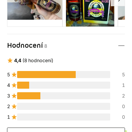
Hodnocení
8
4,4
(8 hodnocení)
5
5
4
1
3
2
2
0
1
0