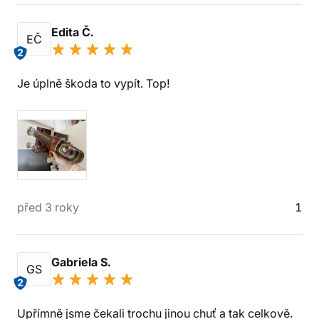
Edita Č.
EČ
2
Je úplně škoda to vypít. Top!
před 3 roky
1
Gabriela S.
GS
2
Upřímně jsme čekali trochu jinou chuť a tak celkově.