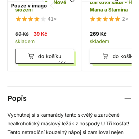
Health Potion - Nové
Dárková sada - Heal
Pouze v imago
složení
Mana a Stamina
41×
2×
59 Kč
39 Kč
269 Kč
skladem
skladem
do košíku
do košíku
Popis
Vychutnej si s kamarády tento skvělý a zaručeně
nealkoholický máslový ležák z hospody U Tří košťat!
Tento netradiční kouzelný nápoj si zamiloval nejen