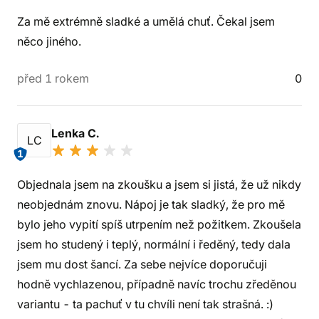
Za mě extrémně sladké a umělá chuť. Čekal jsem
něco jiného.
před 1 rokem
0
Lenka C.
LC
1
Objednala jsem na zkoušku a jsem si jistá, že už nikdy
neobjednám znovu. Nápoj je tak sladký, že pro mě
bylo jeho vypití spíš utrpením než požitkem. Zkoušela
jsem ho studený i teplý, normální i ředěný, tedy dala
jsem mu dost šancí. Za sebe nejvíce doporučuji
hodně vychlazenou, případně navíc trochu zředěnou
variantu - ta pachuť v tu chvíli není tak strašná. :)