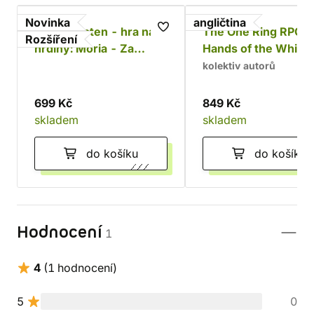
Novinka
angličtina
Jeden prsten - hra na
The One Ring RPG:
Rozšíření
hrdiny: Moria - Za
Hands of the White
Durinovými dveřmi
Wizard
kolektiv autorů
699 Kč
849 Kč
skladem
skladem
do košíku
do košíku
Hodnocení
1
4
(1 hodnocení)
5
0