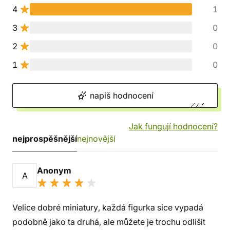
4
1
3
0
2
0
1
0
napiš hodnocení
Jak fungují hodnocení?
nejprospěšnější
nejnovější
Anonym
A
Velice dobré miniatury, každá figurka sice vypadá
podobně jako ta druhá, ale můžete je trochu odlišit