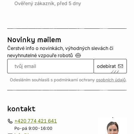
Ověřený zákazník, před 5 dny
Novinky mailem
Čerstvé info o novinkách, výhodných slevách či
nevyhnutelné vzpouře
robotů
odebírat
Odesláním souhlasíš s podmínkami ochrany
osobních údajů
.
kontakt
+420 774 421 641
Po-pá 9:00-16:00