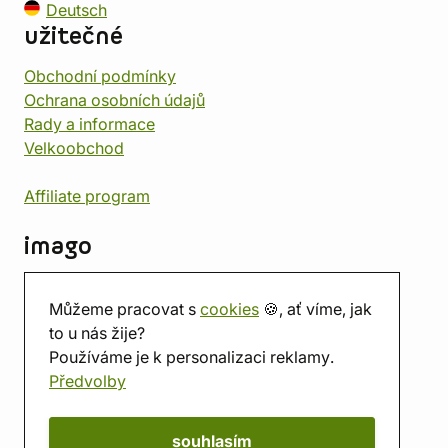
Deutsch
užitečné
Obchodní podmínky
Ochrana osobních údajů
Rady a informace
Velkoobchod
Affiliate program
imago
Kontakt
Můžeme pracovat s
cookies
🍪, ať víme, jak
Prodejna
to u nás žije?
Herna
Používáme je k personalizaci reklamy.
O nás
Předvolby
Hodnocení obchodu
Dárkové poukazy
Kalendář
souhlasím