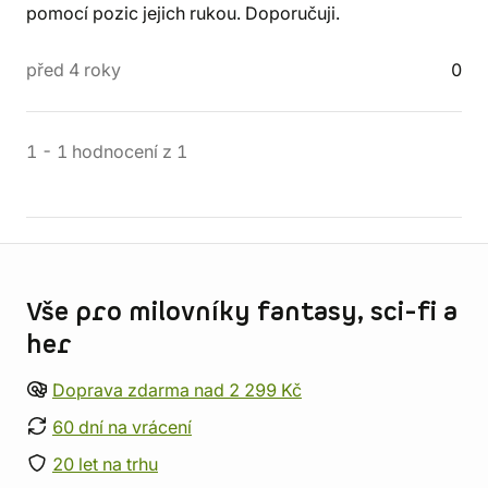
pomocí pozic jejich rukou. Doporučuji.
před 4 roky
0
1
-
1
hodnocení
z
1
Informace o obchodu
Vše pro milovníky fantasy, sci-fi a
her
Doprava zdarma nad 2 299 Kč
60 dní na vrácení
20 let na trhu