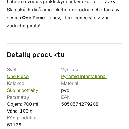
Láhev na vodu s praktickým pítkem zdobí obrázky
Slamáků, hrdinů amerického dobrodružného fantasy
seriálu
One Piece
. Láhev, která nenechá o žízni
žádného piráta!
Detaily produktu
Svět
Výrobce
One Piece
Pyramid International
Kolekce
Materiál
Školní potřeby
pvc
Parametry
EAN
Objem: 700 ml
5050574279208
Váha: 100 g
Kód produktu
67128