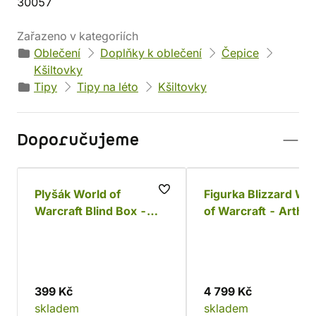
30057
Zařazeno v kategoriích
Oblečení
Doplňky k oblečení
Čepice
Kšiltovky
Tipy
Tipy na léto
Kšiltovky
Doporučujeme
Plyšák World of
Figurka Blizzard Wo
Warcraft Blind Box -
of Warcraft - Arthas 25
Series One Collection
cm
399 Kč
4 799 Kč
skladem
skladem