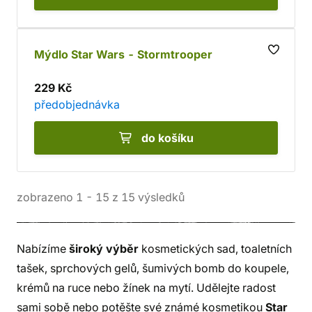
Mýdlo Star Wars - Stormtrooper
229 Kč
předobjednávka
do košíku
zobrazeno
1
-
15
z
15
výsledků
Nabízíme
široký výběr
kosmetických sad, toaletních
tašek, sprchových gelů, šumivých bomb do koupele,
krémů na ruce nebo žínek na mytí. Udělejte radost
sami sobě nebo potěšte své známé kosmetikou
Star