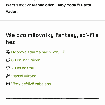
Wars
s motivy
Mandalorian
,
Baby Yoda
či
Darth
Vader
.
Informace o obchodu
Vše pro milovníky fantasy, sci-fi a
her
Doprava zdarma nad 2 299 Kč
60 dní na vrácení
20 let na trhu
Vlastní výroba
Vždy pečlivě zabaleno