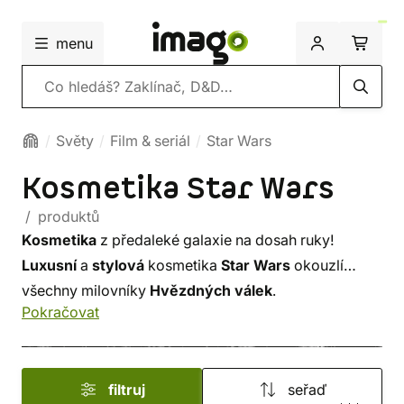
menu
Vyhledávání
Světy
Film & seriál
Star Wars
Kosmetika Star Wars
/ produktů
Kosmetika
z předaleké galaxie na dosah ruky!
Luxusní
a
stylová
kosmetika
Star Wars
okouzlí
všechny milovníky
Hvězdných válek
.
Pokračovat
filtruj
seřaď