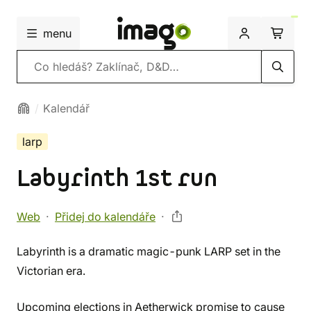
menu
Vyhledávání
Kalendář
larp
Labyrinth 1st run
Web
Přidej do kalendáře
Labyrinth is a dramatic magic-punk LARP set in the
Victorian era.
Upcoming elections in Aetherwick promise to cause