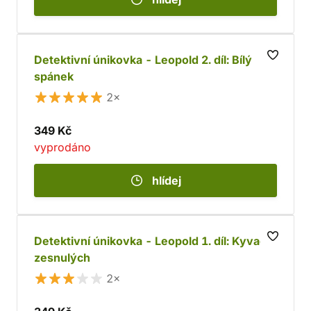
Detektivní únikovka - Leopold 2. díl: Bílý
spánek
2×
349 Kč
vyprodáno
hlídej
Detektivní únikovka - Leopold 1. díl: Kyvadlo
zesnulých
2×