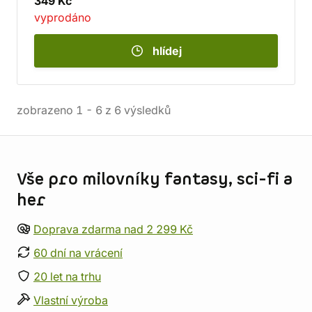
349 Kč
vyprodáno
hlídej
zobrazeno
1
-
6
z
6
výsledků
Informace o obchodu
Vše pro milovníky fantasy, sci-fi a
her
Doprava zdarma nad 2 299 Kč
60 dní na vrácení
20 let na trhu
Vlastní výroba