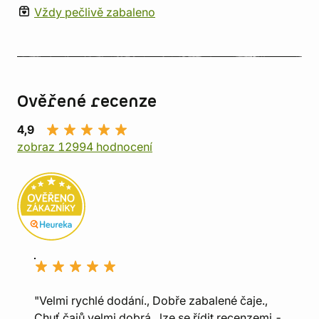
Vždy pečlivě zabaleno
Ověřené recenze
4,9
zobraz 12994 hodnocení
"Velmi rychlé dodání., Dobře zabalené čaje.,
Chuť čajů velmi dobrá , lze se řídit recenzemi -