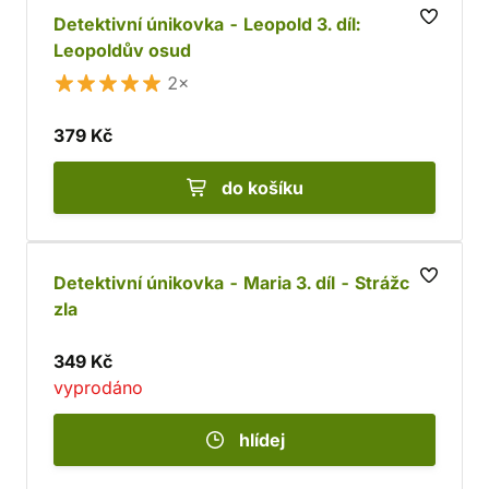
Detektivní únikovka - Leopold 3. díl:
Leopoldův osud
2×
379 Kč
do košíku
Detektivní únikovka - Maria 3. díl - Strážci
zla
349 Kč
vyprodáno
hlídej