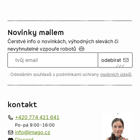
Novinky mailem
Čerstvé info o novinkách, výhodných slevách či
nevyhnutelné vzpouře
robotů
odebírat
Odesláním souhlasíš s podmínkami ochrany
osobních údajů
.
kontakt
+420 774 421 641
Po-pá 9:00-16:00
info@imago.cz
Discord