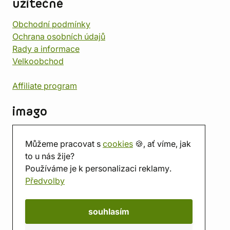
užitečné
Obchodní podmínky
Ochrana osobních údajů
Rady a informace
Velkoobchod
Affiliate program
imago
Kontakt
Můžeme pracovat s
cookies
🍪, ať víme, jak
Prodejna
to u nás žije?
Herna
Používáme je k personalizaci reklamy.
O nás
Předvolby
Hodnocení obchodu
Dárkové poukazy
Kalendář
souhlasím
imago.blog