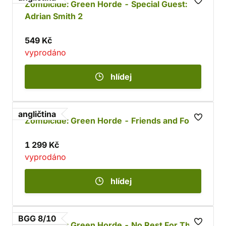
Zombicide: Green Horde - Special Guest:
Adrian Smith 2
549 Kč
vyprodáno
hlídej
angličtina
Zombicide: Green Horde - Friends and Foes
1 299 Kč
vyprodáno
hlídej
BGG 8/10
Zombicide: Green Horde - No Rest For The