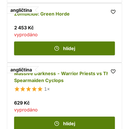
angličtina
Zombicide: Green Horde
2 453 Kč
vyprodáno
hlídej
angličtina
Massive Darkness - Warrior Priests vs The
Spearmaiden Cyclops
1×
629 Kč
vyprodáno
hlídej