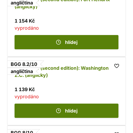
angličtina
(anglicky)
1 154 Kč
vyprodáno
hlídej
BGG 8.2/10
Zombicide (second edition): Washington
angličtina
Z.C. (anglicky)
1 139 Kč
vyprodáno
hlídej
BGG 8/10