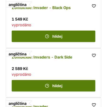
angličtina
Zombicide: Invader - Black Ops
1 549 Kč
vyprodáno
hlídej
angličtina
Zombicide: Invaders - Dark Side
2 589 Kč
vyprodáno
hlídej
angličtina
Zombicide: Invader