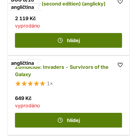
Zombicide (second edition) (anglicky)
angličtina
2 119 Kč
vyprodáno
hlídej
angličtina
Zombicide: Invaders - Survivors of the
Galaxy
1×
649 Kč
vyprodáno
hlídej