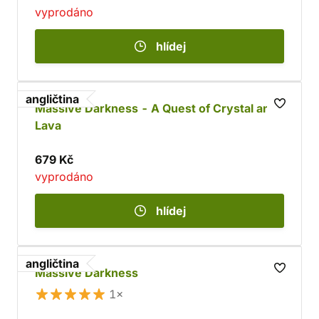
vyprodáno
hlídej
angličtina
Massive Darkness - A Quest of Crystal and
Lava
679 Kč
vyprodáno
hlídej
angličtina
Massive Darkness
1×