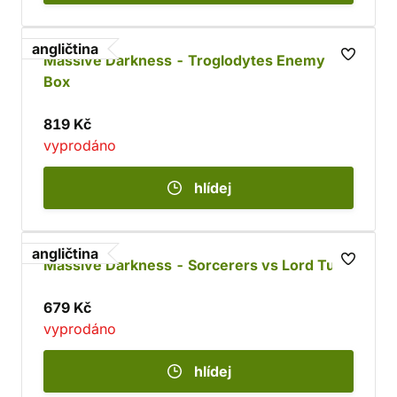
angličtina
Massive Darkness - Troglodytes Enemy
Box
819 Kč
vyprodáno
hlídej
angličtina
Massive Darkness - Sorcerers vs Lord Tusk
679 Kč
vyprodáno
hlídej