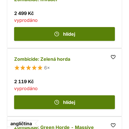
2 499 Kč
vyprodáno
hlídej
Zombicide: Zelená horda
6×
2 119 Kč
vyprodáno
hlídej
angličtina
Zombicide: Green Horde - Massive