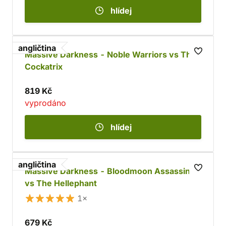
hlídej
angličtina
Massive Darkness - Noble Warriors vs The
Cockatrix
819 Kč
vyprodáno
hlídej
angličtina
Massive Darkness - Bloodmoon Assassins
vs The Hellephant
1×
679 Kč