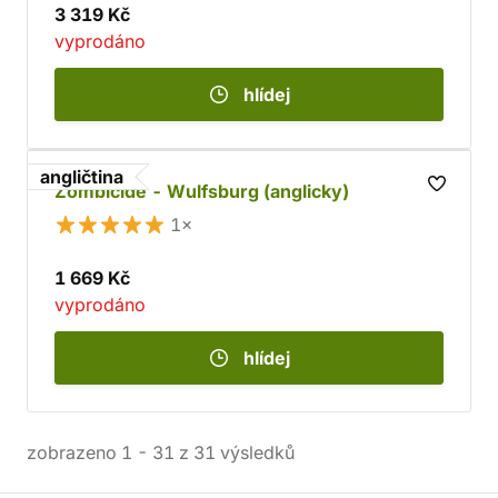
3 319 Kč
vyprodáno
hlídej
angličtina
Zombicide - Wulfsburg (anglicky)
1×
1 669 Kč
vyprodáno
hlídej
zobrazeno
1
-
31
z
31
výsledků