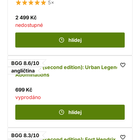
5×
2 499 Kč
nedostupné
hlídej
BGG 8.6/10
Zombicide (second edition): Urban Legends
angličtina
Abominations
699 Kč
vyprodáno
hlídej
BGG 8.3/10
Zombicide (second edition): Fort Hendrix