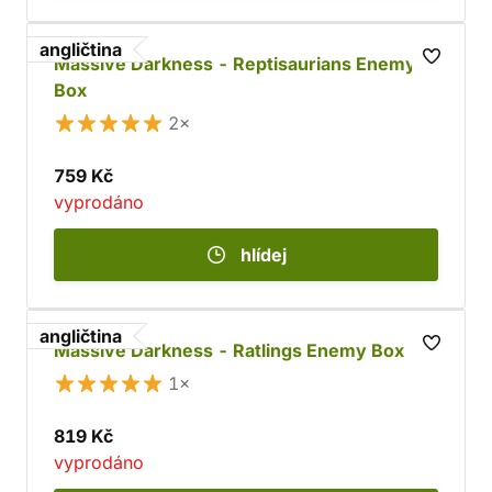
angličtina
Massive Darkness - Reptisaurians Enemy
Box
2×
759 Kč
vyprodáno
hlídej
angličtina
Massive Darkness - Ratlings Enemy Box
1×
819 Kč
vyprodáno