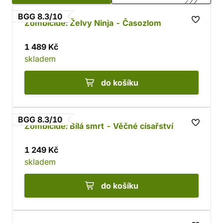
BGG 8.3/10
Zombicide: Želvy Ninja - Časozlom
1 489 Kč
skladem
do košíku
BGG 8.3/10
Zombicide: Bílá smrt - Věčné císařství
1 249 Kč
skladem
do košíku