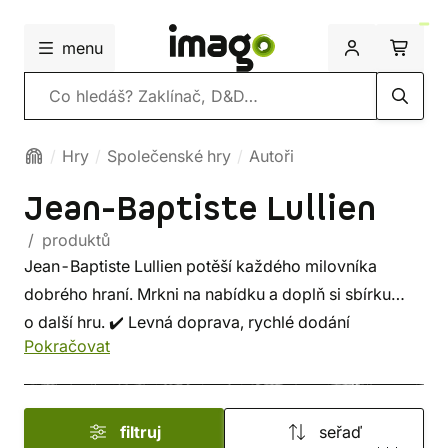
menu
Vyhledávání
Hry
Společenské hry
Autoři
Jean-Baptiste Lullien
/ produktů
Jean-Baptiste Lullien potěší každého milovníka
dobrého hraní. Mrkni na nabídku a doplň si sbírku
o další hru. ✔️ Levná doprava, rychlé dodání
Pokračovat
a bezpečný nákup!
filtruj
seřaď