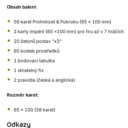
Obsah balení
:
56 karet Prohnilosti & Pokroku (65 x 100 mm)
2 karty impérií (65 x100 mm) pro hru až v 7 hráčích
20 žetonů postav "x3"
60 kostek prostředků
1 bodovací tabulka
1 stíratelný fix
2 pravidla (česká a anglická)
Rozměr karet
:
65 x 100 (58 karet)
Odkazy