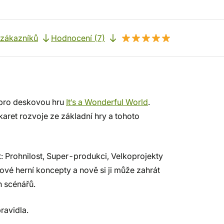
 zákazníků
Hodnocení (7)
t pro deskovou hru
It‘s a Wonderful World
.
aret rozvoje ze základní hry a tohoto
t: Prohnilost, Super-produkci, Velkoprojekty
ové herní koncepty a nově si ji může zahrát
h scénářů.
pravidla.