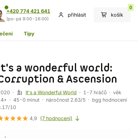
0
+420 774 421 641
přihlásit
košík
(po-pá 9:00-16:00)
ečení
Tipy
It's a wonderful world:
Corruption & Ascension
2020
It's a Wonderful World
1-7 hráčů
věk
14+
45-0 minut
náročnost 2.63/5
bgg hodnocení
8.17/10
4,9
(7 hodnocení)