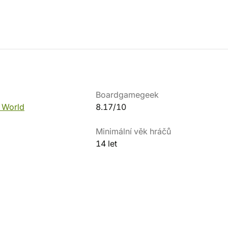
Boardgamegeek
l World
8.17/10
Minimální věk hráčů
14 let