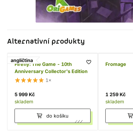
Alternativní produkty
angličtina
Firefly: The Game - 10th
Fromage
Anniversary Collector's Edition
1×
5 999 Kč
1 259 Kč
skladem
skladem
do košíku