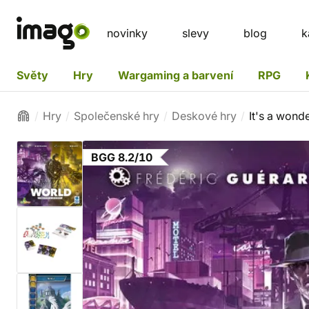
novinky
slevy
blog
k
Světy
Hry
Wargaming a barvení
RPG
Hry
Společenské hry
Deskové hry
It's a wond
BGG 8.2/10