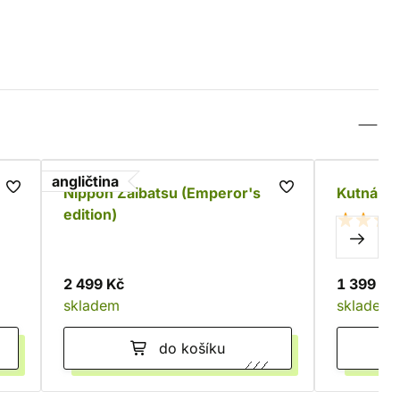
angličtina
Nippon Zaibatsu (Emperor's
Kutná Ho
edition)
2 499 Kč
1 399 Kč
skladem
skladem
do košíku