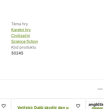
Téma hry
Karetní hry
Civilizační
Science fiction
Kód produktu
50245
angličtina
Vetřelci: Další skvělý den u
Nippon Z