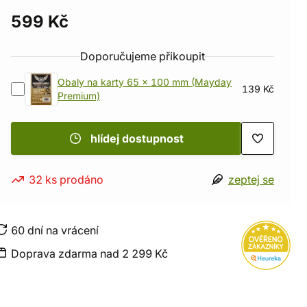
599 Kč
Doporučujeme přikoupit
Obaly na karty 65 x 100 mm (Mayday
139 Kč
Premium)
hlídej dostupnost
32 ks prodáno
zeptej se
60 dní na vrácení
Doprava zdarma nad 2 299 Kč