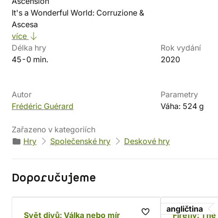
Ascension
It's a Wonderful World: Corruzione &
Ascesa
více
Délka hry
Rok vydání
45-0 min.
2020
Autor
Parametry
Frédéric Guérard
Váha: 524 g
Zařazeno v kategoriích
Hry
Společenské hry
Deskové hry
Doporučujeme
angličtina
Svět divů: Válka nebo mír
Firefly: Th