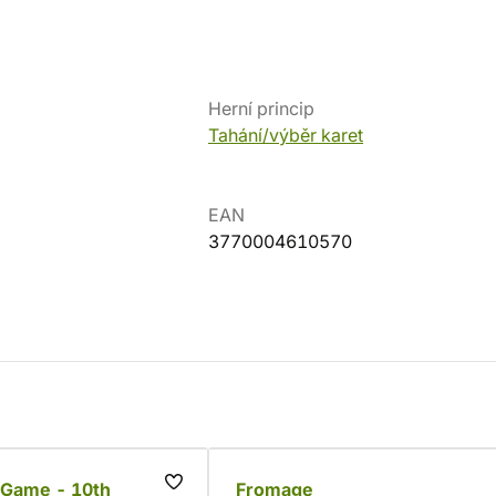
Herní princip
Tahání/výběr karet
EAN
3770004610570
e Game - 10th
Fromage