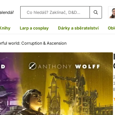
Vyhledávání
alendář
Knihy
Larp a cosplay
Dárky a sběratelství
Obl
erful world: Corruption & Ascension