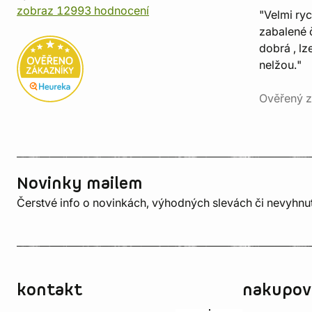
zobraz 12993 hodnocení
"Velmi ry
zabalené č
dobrá , lz
nelžou."
Ověřený z
Novinky mailem
Čerstvé info o novinkách, výhodných slevách či nevyhn
kontakt
nakupov