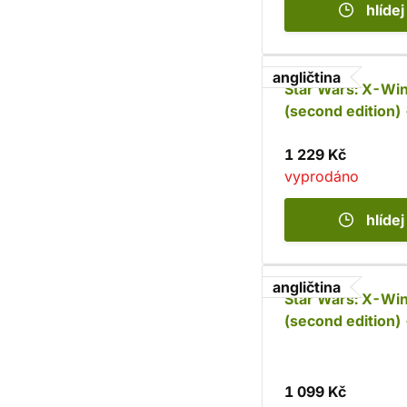
hlídej
angličtina
Star Wars: X-Wi
(second edition) 
Ghost
1 229 Kč
vyprodáno
hlídej
angličtina
Star Wars: X-Wi
(second edition)
49 Decimator
1 099 Kč