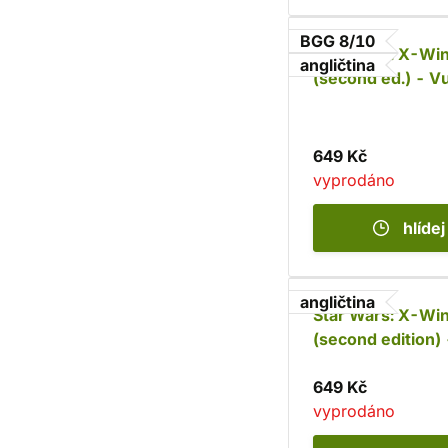
BGG 8/10
Star Wars: X-Wi
angličtina
(second ed.) - V
class Droid Fight
649 Kč
vyprodáno
hlídej
angličtina
Star Wars: X-Wi
(second edition) 
Nantex-class
Starfighter
649 Kč
vyprodáno