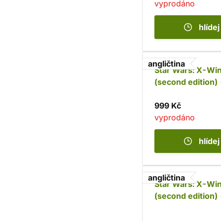
vyprodáno
hlídej
angličtina
Star Wars: X-Wi
(second edition) 
Millennium Falco
999 Kč
vyprodáno
hlídej
angličtina
Star Wars: X-Wi
(second edition) 
TIE/vn Silencer