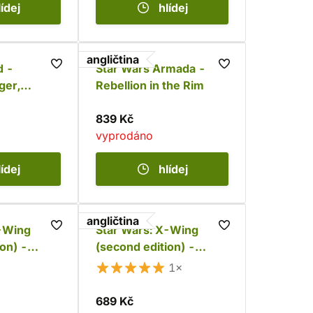
lídej
hlídej
angličtina
d -
Star Wars Armada -
ger,
Rebellion in the Rim
!
839 Kč
vyprodáno
lídej
hlídej
angličtina
X-Wing
Star Wars: X-Wing
on) -
(second edition) -
ransport
Naboo Royal N-1
1×
689 Kč