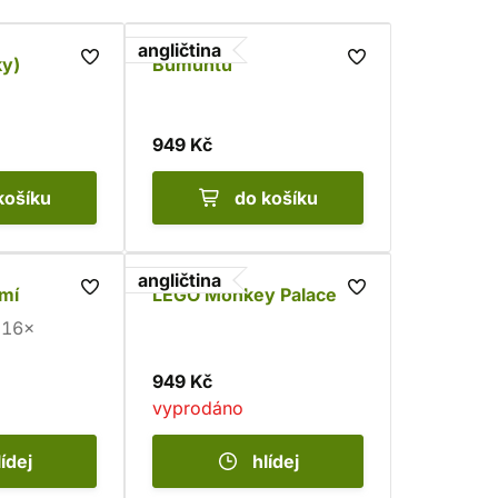
angličtina
ky)
Bumuntu
949 Kč
košíku
do košíku
angličtina
mí
LEGO Monkey Palace
16×
949 Kč
vyprodáno
lídej
hlídej