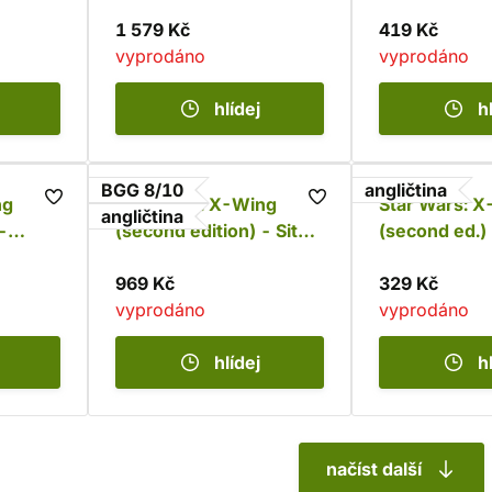
1 579 Kč
419 Kč
vyprodáno
vyprodáno
hlídej
h
BGG 8/10
angličtina
ng
Star Wars: X-Wing
Star Wars: 
angličtina
-
(second edition) - Sith
(second ed.) 
Infiltrator
Republic Upg
969 Kč
329 Kč
vyprodáno
vyprodáno
hlídej
h
načíst další