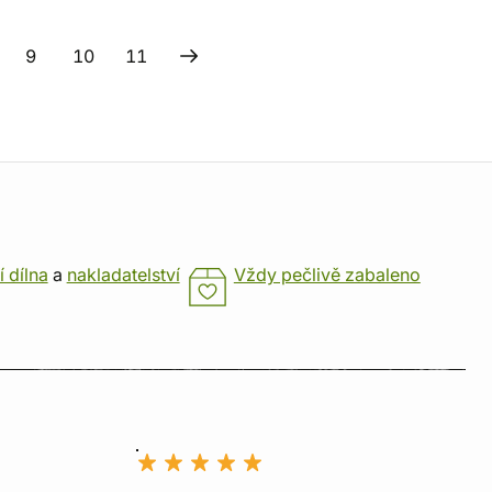
9
10
11
í dílna
a
nakladatelství
Vždy pečlivě zabaleno