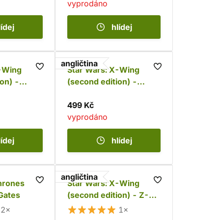
vyprodáno
lídej
hlídej
angličtina
X-Wing
Star Wars: X-Wing
on) -
(second edition) -
ement
A/SF-01 B-Wing
499 Kč
vyprodáno
lídej
hlídej
angličtina
hrones
Star Wars: X-Wing
Gates
(second edition) - Z-
95-AF4 Headhunter
2×
1×