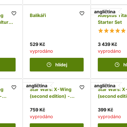
angličtina
ng
Balíkáři
Adeptus Tita
ulture-
Starter Set
er
529 Kč
3 439 Kč
vyprodáno
vyprodáno
hlídej
h
angličtina
angličtina
ng
Star Wars: X-Wing
Star Wars: 
-
(second edition) -
(second edit
Punishing One
A Intercepto
759 Kč
399 Kč
vyprodáno
vyprodáno