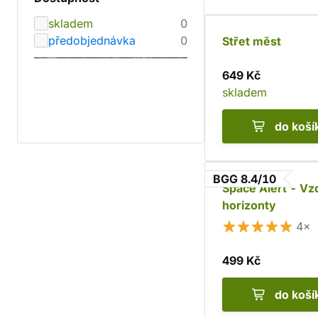
skladem
0
předobjednávka
0
Střet měst
649 Kč
skladem
do koší
BGG 8.4/10
Space Alert - Vz
horizonty
4×
499 Kč
do koší