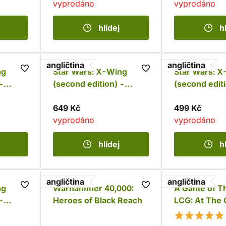
vyprodáno
vyprodáno
hlídej
h
angličtina
angličtina
ng
Star Wars: X-Wing
Star Wars: 
-
(second edition) -
(second editi
n
Hyena-class Droid
Deluxe Mov
Bomber
649 Kč
Tools
499 Kč
vyprodáno
vyprodáno
hlídej
h
angličtina
angličtina
ng
Warhammer 40,000:
A Game of T
-
Heroes of Black Reach
LCG: At The 