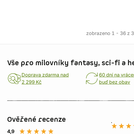
zobrazeno
1
-
36
z
3
Informace o obchodu
Vše pro milovníky fantasy, sci-fi a h
Doprava zdarma nad
60 dní na vráce
2 299 Kč
buď bez obav
Ověřené recenze
4,9