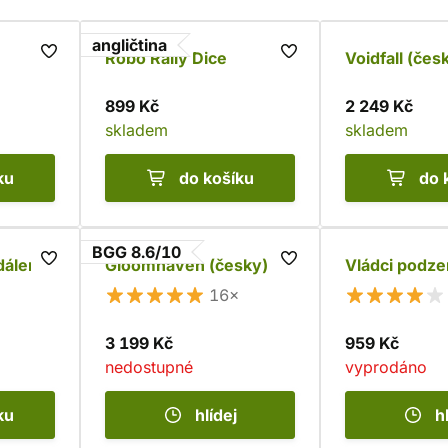
angličtina
Robo Rally Dice
Voidfall (čes
899 Kč
2 249 Kč
skladem
skladem
ku
do košíku
do 
BGG 8.6/10
dálené
Gloomhaven (česky)
Vládci podze
16×
3 199 Kč
959 Kč
nedostupné
vyprodáno
ku
hlídej
h