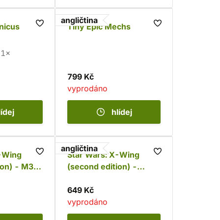
angličtina
nicus
Tiny Epic Mechs
1×
799 Kč
vyprodáno
lídej
hlídej
angličtina
X-Wing
Star Wars: X-Wing
ion) - M3-
(second edition) -
r
Inquisitors' TIE
649 Kč
vyprodáno