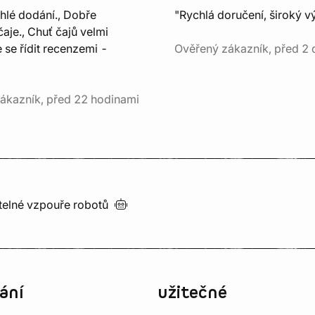
chlé dodání., Dobře
"Rychlá doručení, široký v
aje., Chuť čajů velmi
e se řídit recenzemi -
Ověřený zákazník, před 2 
ákazník, před 22 hodinami
utelné vzpouře
robotů
ání
užitečné