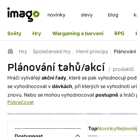
novinky
slevy
blog
k
Světy
Hry
Wargaming a barvení
RPG
Hry
Společenské hry
Herní principy
Plánování
Plánování tahů/akcí
/ produktů
Hráči vytvářejí
akční řady
, které se pak vyhodnocují po
se vyhodnocovat v
dávkách
, při kterých se vyhodnotí ur
znovu. Nebo se mohou vyhodnocovat
postupně
a hráči 
Pokračovat
se vyhodnotí karta, která je v řadě naplánovaná jako
prv
nebo může existovat jedna, která se vyhodnocuje
spole
Top
Novinky
Nejlevněj
Dostupnost