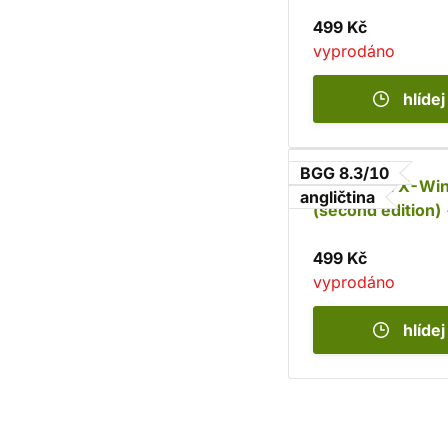
499 Kč
vyprodáno
hlídej
BGG 8.3/10
Star Wars: X-Wi
angličtina
(second edition) 
TIE/sk Striker
499 Kč
vyprodáno
hlídej