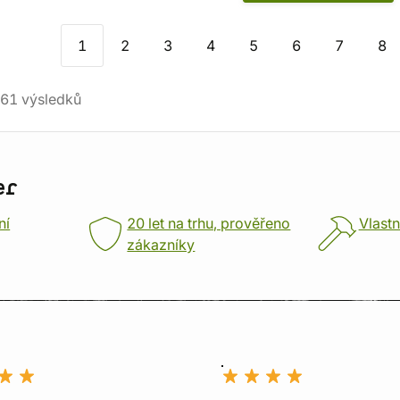
1
2
3
4
5
6
7
8
61
výsledků
er
ní
20 let na trhu, prověřeno
Vlastn
zákazníky