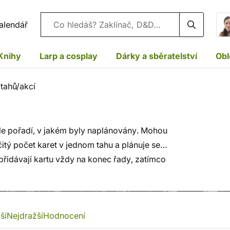
Vyhledávání
alendář
Knihy
Larp a cosplay
Dárky a sběratelství
Obl
 tahů/akcí
dle pořadí, v jakém byly naplánovány. Mohou
čitý počet karet v jednom tahu a plánuje se
přidávají kartu vždy na konec řady, zatímco
ní
. Hráči mohou mít
samostatné
akční řady,
čně
pro všechny.
ší
Nejdražší
Hodnocení