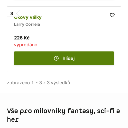
3
Okovy války
Larry Correia
226 Kč
vyprodáno
hlídej
zobrazeno
1
-
3
z
3
výsledků
Informace o obchodu
Vše pro milovníky fantasy, sci-fi a
her