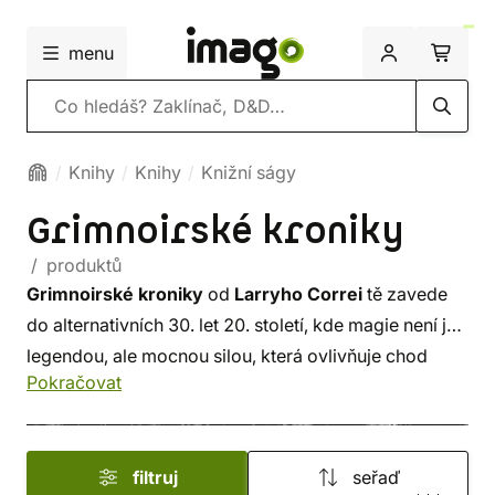
menu
Vyhledávání
Knihy
Knihy
Knižní ságy
Grimnoirské kroniky
/ produktů
Grimnoirské kroniky
od
Larryho Correi
tě zavede
do alternativních 30. let 20. století, kde magie není jen
legendou, ale mocnou silou, která ovlivňuje chod
Pokračovat
světa. Lidé s nadpřirozenými schopnostmi, tzv.
Aktivní
- jsou obávaní i pronásledovaní, zatímco ve
stínech se schyluje k válce, která může změnit osud
filtruj
seřaď
lidstva.