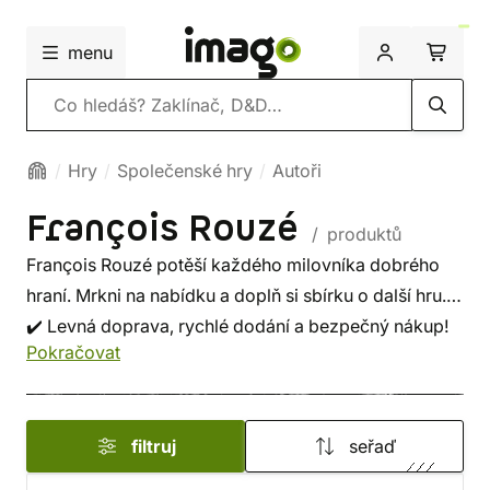
menu
Vyhledávání
Hry
Společenské hry
Autoři
François Rouzé
/ produktů
François Rouzé potěší každého milovníka dobrého
hraní. Mrkni na nabídku a doplň si sbírku o další hru.
✔️ Levná doprava, rychlé dodání a bezpečný nákup!
Pokračovat
filtruj
seřaď