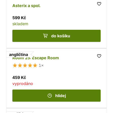
Asterix a spol.
599 Kč
skladem
do košíku
angličtina
Room 25: Escape Room
1×
459 Kč
vyprodáno
hlídej