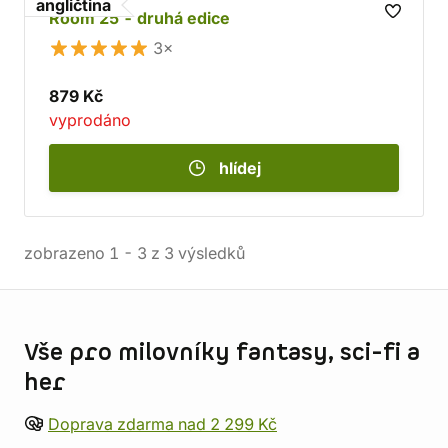
angličtina
Room 25 - druhá edice
3×
879 Kč
vyprodáno
hlídej
zobrazeno
1
-
3
z
3
výsledků
Informace o obchodu
Vše pro milovníky fantasy, sci-fi a
her
Doprava zdarma nad 2 299 Kč