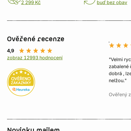
2 299 Kč
buď bez obav
Ověřené recenze
4,9
zobraz 12993 hodnocení
"Velmi ry
zabalené č
dobrá , lz
nelžou."
Ověřený z
Novinky mailem