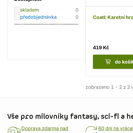
skladem
0
předobjednávka
0
Coatl: Karetní hr
419 Kč
do koší
zobrazeno
1
-
2
z
2
v
Informace o obchodu
Vše pro milovníky fantasy, sci-fi a h
Doprava zdarma nad
60 dní na vráce