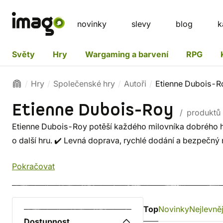
novinky
slevy
blog
k
Světy
Hry
Wargaming a barvení
RPG
Hry
Společenské hry
Autoři
Etienne Dubois-R
Etienne Dubois-Roy
/ produktů
Etienne Dubois-Roy potěší každého milovníka dobrého hr
o další hru. ✔️ Levná doprava, rychlé dodání a bezpečný
Pokračovat
Top
Novinky
Nejlevněj
Dostupnost