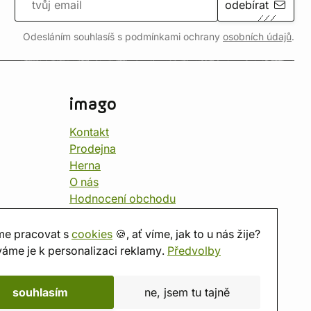
odebírat
Odesláním souhlasíš s podmínkami ochrany
osobních údajů
.
imago
Kontakt
Prodejna
Herna
O nás
Hodnocení obchodu
Dárkové poukazy
Kalendář
e pracovat s
cookies
🍪, ať víme, jak to u nás žije?
imago.blog
áme je k personalizaci reklamy.
Předvolby
souhlasím
ne, jsem tu tajně