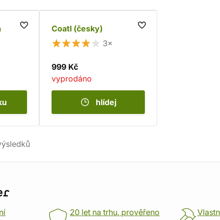
a
Coatl (česky)
3×
999 Kč
vyprodáno
ku
hlídej
ýsledků
er
ní
20 let na trhu, prověřeno
Vlastn