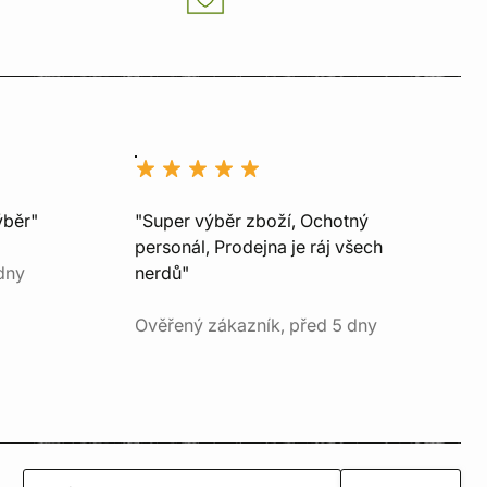
ýběr"
"Super výběr zboží, Ochotný
personál, Prodejna je ráj všech
dny
nerdů"
Ověřený zákazník, před 5 dny