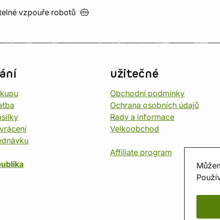
utelné vzpouře
robotů
ání
užitečné
ákupu
Obchodní podmínky
atba
Ochrana osobních údajů
silky
Rady a informace
vrácení
Velkoobchod
ednávku
Affiliate program
ublika
Můžem
Použív