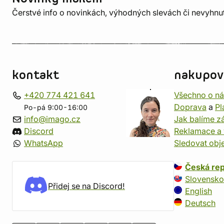
Čerstvé info o novinkách, výhodných slevách či nevyhn
kontakt
nakupov
+420 774 421 641
Všechno o n
Doprava
a
Pl
Po-pá 9:00-16:00
info@imago.cz
Jak balíme zá
Discord
Reklamace a 
WhatsApp
Sledovat obj
Česká rep
Slovensko
Přidej se na Discord!
English
Deutsch