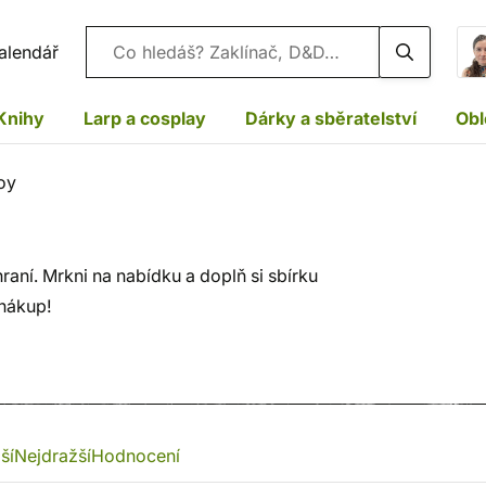
Vyhledávání
alendář
Knihy
Larp a cosplay
Dárky a sběratelství
Obl
oy
aní. Mrkni na nabídku a doplň si sbírku
 nákup!
ší
Nejdražší
Hodnocení