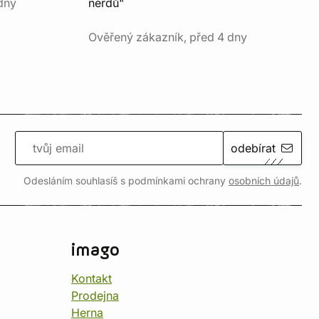
dny
nerdů"
Ověřený zákazník, před 4 dny
odebírat
Odesláním souhlasíš s podmínkami ochrany
osobních údajů
.
imago
Kontakt
Prodejna
Herna