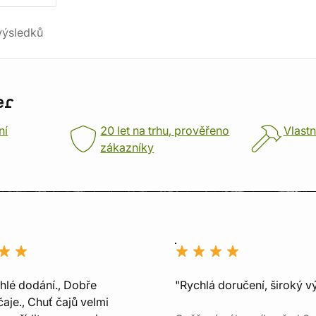
ýsledků
er
ní
20 let na trhu, prověřeno
Vlastn
zákazníky
chlé dodání., Dobře
"Rychlá doručení, široký v
aje., Chuť čajů velmi