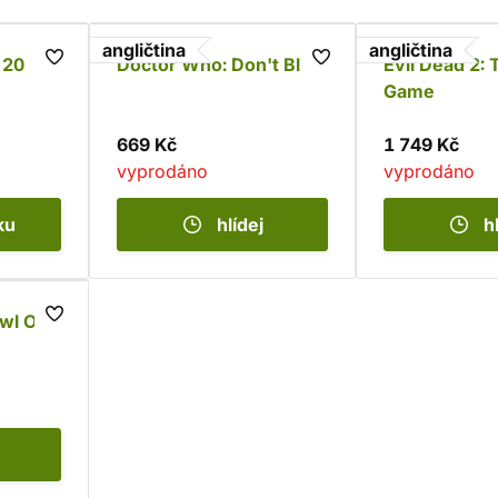
angličtina
angličtina
 20
Doctor Who: Don't Blink
Evil Dead 2:
Game
669 Kč
1 749 Kč
vyprodáno
vyprodáno
ku
hlídej
h
wl Ops