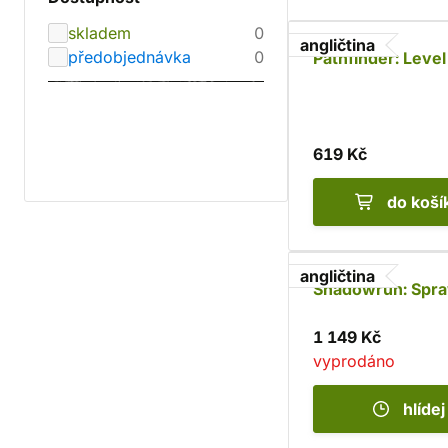
skladem
0
angličtina
předobjednávka
0
Pathfinder: Level
619 Kč
do koší
angličtina
Shadowrun: Spra
1 149 Kč
vyprodáno
hlídej