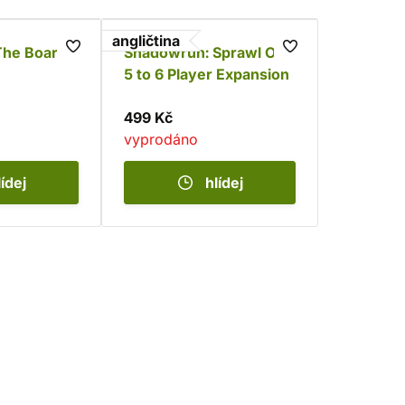
angličtina
 The Board
Shadowrun: Sprawl Ops
5 to 6 Player Expansion
499 Kč
vyprodáno
lídej
hlídej