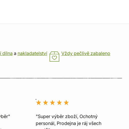
í dílna
a
nakladatelství
Vždy pečlivě zabaleno
ýběr"
"Super výběr zboží, Ochotný
personál, Prodejna je ráj všech