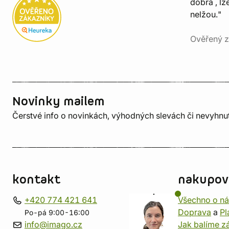
dobrá , lz
nelžou."
Ověřený z
Novinky mailem
Čerstvé info o novinkách, výhodných slevách či nevyhn
kontakt
nakupov
+420 774 421 641
Všechno o n
Doprava
a
Pl
Po-pá 9:00-16:00
info@imago.cz
Jak balíme zá