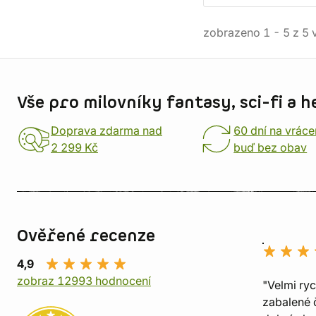
zobrazeno
1
-
5
z
5
v
Informace o obchodu
Vše pro milovníky fantasy, sci-fi a h
Doprava zdarma nad
60 dní na vráce
2 299 Kč
buď bez obav
Ověřené recenze
4,9
zobraz 12993 hodnocení
"Velmi ry
zabalené č