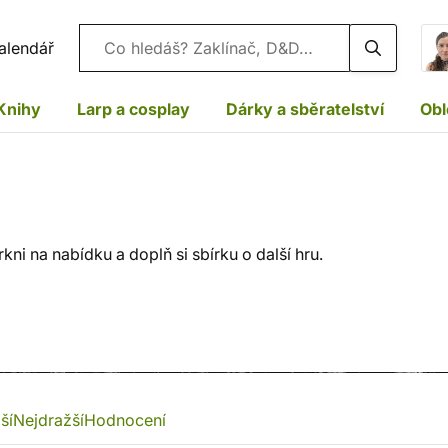
Vyhledávání
alendář
Knihy
Larp a cosplay
Dárky a sběratelství
Obl
ni na nabídku a doplň si sbírku o další hru.
ší
Nejdražší
Hodnocení