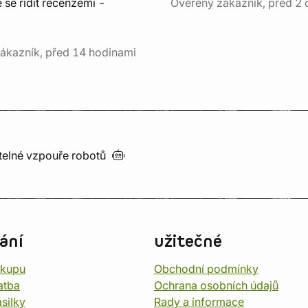
e se řídit recenzemi -
Ověřený zákazník, před 2 
ákazník, před 14 hodinami
utelné vzpouře
robotů
ání
užitečné
ákupu
Obchodní podmínky
atba
Ochrana osobních údajů
silky
Rady a informace