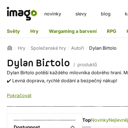
novinky
slevy
blog
k
Světy
Hry
Wargaming a barvení
RPG
Hry
Společenské hry
Autoři
Dylan Birtolo
Dylan Birtolo
/ produktů
Dylan Birtolo potěší každého milovníka dobrého hraní. Mrk
✔️ Levná doprava, rychlé dodání a bezpečný nákup!
Pokračovat
Top
Novinky
Nejlevněj
Dostupnost